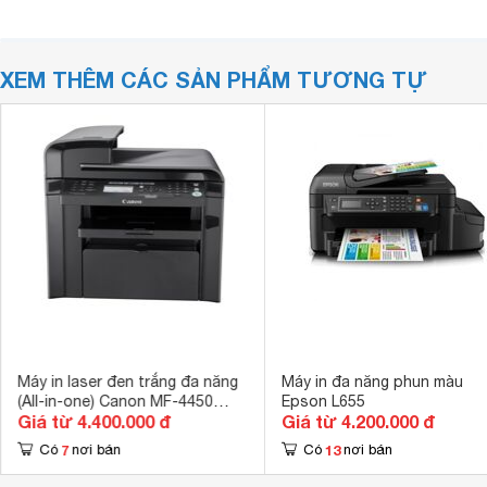
XEM THÊM CÁC SẢN PHẨM TƯƠNG TỰ
Máy in laser đen trắng đa năng
Máy in đa năng phun màu
(All-in-one) Canon MF-4450
Epson L655
Giá từ 4.400.000 đ
Giá từ 4.200.000 đ
(MF4450) - A4
7
13
Có
nơi bán
Có
nơi bán