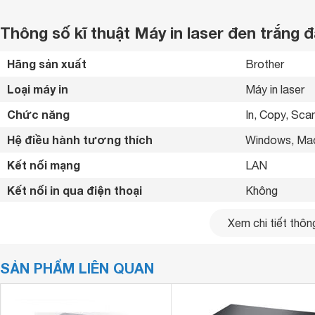
Thông số kĩ thuật Máy in laser đen trắng
Hãng sản xuất
Brother 
Loại máy in
Máy in laser 
Chức năng
In, Copy, Scan
Hệ điều hành tương thích
Windows, Ma
Kết nối mạng
LAN 
Kết nối in qua điện thoại
Không 
Cổng kết nối
USB 2.0 
Xem chi tiết thông
Hiệu suất làm việc
10000 trang/
SẢN PHẨM LIÊN QUAN
Tốc độ in đen/trắng
22 trang/phút
Độ phân giải
2400 x 600 dp