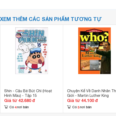
XEM THÊM CÁC SẢN PHẨM TƯƠNG TỰ
Shin - Cậu Bé Bút Chì (Hoạt
Chuyện Kể Về Danh Nhân T
Hình Màu) - Tập 15
Giới - Martin Luther King
Giá từ 42.680 đ
Giá từ 44.100 đ
4
5
Có
nơi bán
Có
nơi bán