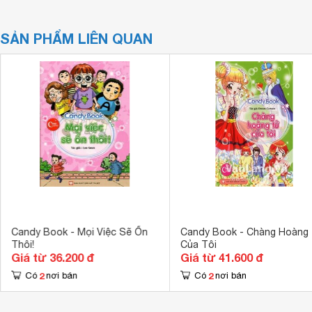
SẢN PHẨM LIÊN QUAN
Candy Book - Mọi Việc Sẽ Ổn
Candy Book - Chàng Hoàng
Thôi!
Của Tôi
Giá từ 36.200 đ
Giá từ 41.600 đ
2
2
Có
nơi bán
Có
nơi bán