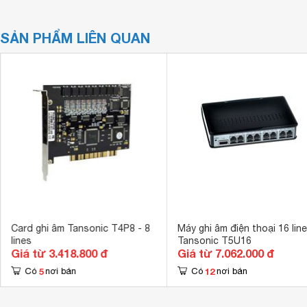
SẢN PHẨM LIÊN QUAN
Card ghi âm Tansonic T4P8 - 8
Máy ghi âm điện thoại 16 lin
lines
Tansonic T5U16
Giá từ 3.418.800 đ
Giá từ 7.062.000 đ
5
12
Có
nơi bán
Có
nơi bán