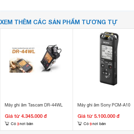
XEM THÊM CÁC SẢN PHẨM TƯƠNG TỰ
Máy ghi âm Tascam DR-44WL
Máy ghi âm Sony PCM-A10
Giá từ 4.345.000 đ
Giá từ 5.100.000 đ
3
9
Có
nơi bán
Có
nơi bán