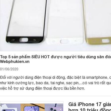
4. Chất liệu pha lê: Cái gọi là vỏ pha lê thực chất được làm 
chắn, vỏ trong suốt như pha lê, rất được các chị em ưa chuộ
mỏng và dễ vỡ.
Có trách nhiệm bảo vệ vỏ điện thoại, điều quan trọng là chọ
5. Chất liệu kim loại: Vỏ điện thoại bằng kim loại bền, chắc,
Hơn nữa, chất liệu kim loại có khả năng tản nhiệt tốt, vỏ điện 
và không thể hạ nhiệt trong thời gian dài khi chơi điện thoại.
đối cao, màu sắc và hoa văn tương đối đơn điệu, kim loại tu
Top 5 sản phẩm SIÊU HOT được người tiêu dùng săn đón
6. Chất liệu kính sapphire: Thực chất kính sapphire nên được 
Webphukien.vn
không phải là kính, chất liệu này hiện nay chủ yếu được sử dụ
cũng là chất liệu này. So với plexiglass thông thường, giá t
01/06/2020
suất thấp nên hiện nay ít có loại vỏ mặt sau. Độ cứng Mohs
Đối với người dùng điện thoại di động, đặc biệt là smartphone, 
7. Chất liệu tre, gỗ: Vỏ điện thoại chất liệu này có họa tiết, 
như kính cường lực, bao da, tai nghe, sạc pin,...có vai trò rất q
thuật rất ưa chuộng. Nhưng phải chặt tre, gỗ để làm thì khôn
việc hỗ trợ sử dụng điện thoại được lâu bền hơn.
mùa đông rất dễ nứt nẻ, hư hỏng, khó bảo dưỡng.
Khi bạn chọn một chiếc ốp lưng cho điện thoại, cho dù bạn ch
Giá iPhone 17 gi
trọng nhất là nó phải phù hợp với chiếc điện thoại của bạn,
hơn 10 triệu đồn