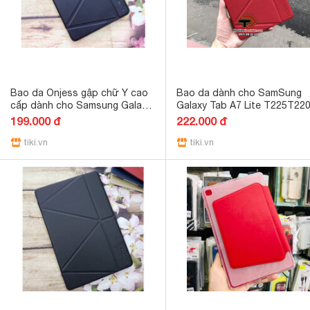
Bao da Onjess gập chữ Y cao
Bao da dành cho SamSung
cấp dành cho Samsung Galaxy
Galaxy Tab A7 Lite T225T22
Tab A7 Lite T225 - Hàng Chính
chính hãng Onjess lưng silic
199.000 đ
222.000 đ
Hãng - đen
mềm - Hàng chính hãng - Đỏ
tiki.vn
tiki.vn