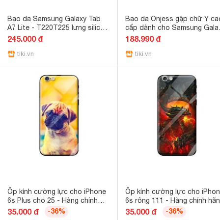
Bao da Samsung Galaxy Tab
Bao da Onjess gập chữ Y ca
A7 Lite - T220T225 lưng silicon
cấp dành cho Samsung Gala
chính hãng ONJESS - Đen
Tab A7 Lite T225 - Hàng Chí
245.000 đ
188.990 đ
Hãng - Đỏ
tiki.vn
tiki.vn
Ốp kính cường lực cho iPhone
Ốp kính cường lực cho iPho
6s Plus cho 25 - Hàng chính
6s rông 111 - Hàng chính hã
hãng
35.000 đ
-36%
35.000 đ
-36%