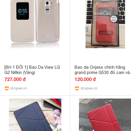
[BH 1 ĐỔI 1] Bao Da View LG
Bao da Onjess chính hãng
G2 Nillkin (Vàng)
grand prime G530 đỏ cam và
xanh than.
727.000 đ
120.000 đ
shopee.vn
shopee.vn