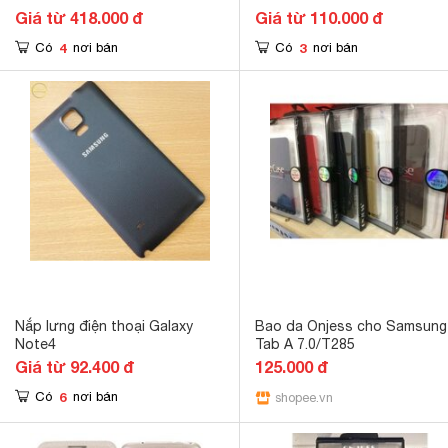
Giá từ 418.000 đ
Giá từ 110.000 đ
4
3
Có
nơi bán
Có
nơi bán
Nắp lưng điện thoại Galaxy
Bao da Onjess cho Samsung
Note4
Tab A 7.0/T285
Giá từ 92.400 đ
125.000 đ
6
Có
nơi bán
shopee.vn