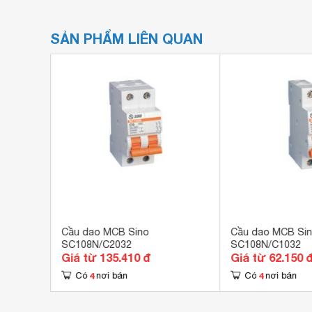
SẢN PHẨM LIÊN QUAN
Cầu dao MCB Sino
Cầu dao MCB Si
SC108N/C2032
SC108N/C1032
Giá từ 135.410 đ
Giá từ 62.150 
4
4
Có
nơi bán
Có
nơi bán