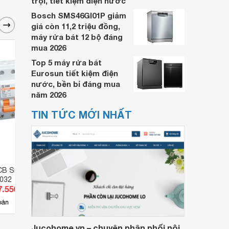
trội, tiết kiệm điện nước
Bosch SMS46GI01P giảm
giá còn 11,2 triệu đồng,
máy rửa bát 12 bộ đáng
mua 2026
Top 5 máy rửa bát
Eurosun tiết kiệm điện
nước, bền bỉ đáng mua
năm 2026
TIN TỨC MỚI NHẤT
CB Sino
Cầu dao MCB Sino
Cầu 
032
SC108N/C1025
SC10
7.550 đ
Giá từ 62.150 đ
Giá 
4
bán
Có
nơi bán
Có
Jucohome.vn – chuyên phân phối nội