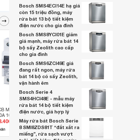
nhiều năm, nhân viên tư vấn chuyên
Bosch SMS4ECI14E hạ giá
nghiệp, đội ngũ kỹ thuật có tay nghề cao,
còn 15 triệu đồng, máy
vattu365.com đang là lựa chọn hàng đầu
rửa bát 13 bộ tiết kiệm
của nhiều người hiện nay.
điện nước cho gia đình
Bosch SMS8YCI01E giảm
giá mạnh, máy rửa bát 14
bộ sấy Zeolith cao cấp
cho gia đình
Bosch SMS6ZCI49E giá
đang rất ngon, máy rửa
bát 14 bộ có sấy Zeolith,
vận hành êm
Bosch Serie 4
SMS4HCI48E - mẫu máy
rửa bát 14 bộ tiết kiệm
B Mitsubishi BH-
Aptomat Cầu dao tự động 3
Cầu 
điện nước, giá hợp lý
50A 10kA 1P
pha Sino SC68N C3016
3P 40
Máy rửa bát Bosch Serie
8.400 đ
Giá từ 143.880 đ
Giá 
8 SMI8ZDS81T “đắt xắt ra
12
bán
Có
nơi bán
Có
miếng”, rửa sạch vượt