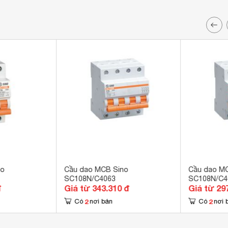
no
Cầu dao MCB Sino
Cầu dao M
SC108N/C4063
SC108N/C4
đ
Giá từ 343.310 đ
Giá từ 29
2
2
Có
nơi bán
Có
nơi 