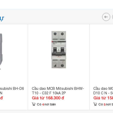
TỰ
subishi BH-D6
Cầu dao MCB Mitsubishi BHW-
Cầu dao MC
 N
T10 - C32 F 10kA 2P
D10 C N - 
 đ
Giá từ 168.300 đ
Giá từ 15
4
5
Có
nơi bán
Có
nơi 