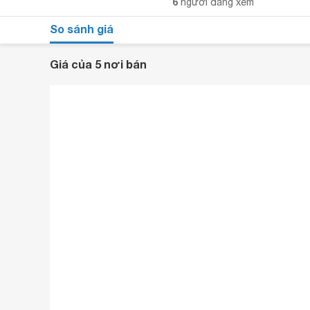
6
người đang xem
So sánh giá
Giá của 5 nơi bán