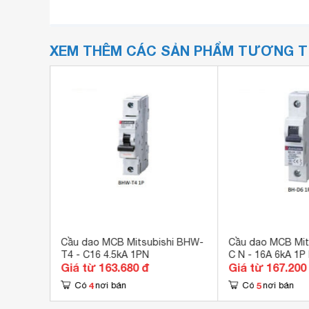
XEM THÊM CÁC SẢN PHẨM TƯƠNG 
r
Cầu dao MCB Mitsubishi BHW-
Cầu dao MCB Mit
T4 - C16 4.5kA 1PN
C N - 16A 6kA 1P
Giá từ 163.680 đ
Giá từ 167.200
4
5
Có
nơi bán
Có
nơi bán