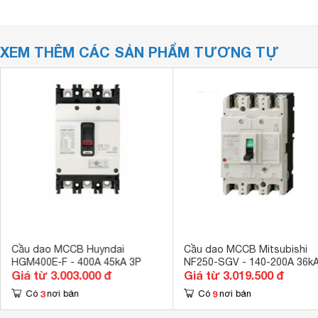
XEM THÊM CÁC SẢN PHẨM TƯƠNG TỰ
Cầu dao MCCB Huyndai
Cầu dao MCCB Mitsubishi
HGM400E-F - 400A 45kA 3P
NF250-SGV - 140-200A 36kA
Giá từ 3.003.000 đ
Giá từ 3.019.500 đ
3
9
Có
nơi bán
Có
nơi bán