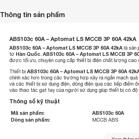
Thông tin sản phẩm
ABS103c 60A – Aptomat LS MCCB 3P 60A 42kA
ABS103c 60A – Aptomat LS MCCB 3P 60A 42kA
là sản 
Hàn Quốc
ABS103c 60A – Aptomat LS MCCB 3P 6
từ
.
được tối ưu, chuyên cung cấp thiết bị điện chất lượng cao
ABS103c 60A – Aptomat LS MCCB 3P 60A 42k
Thiết bị
chính xác hơn trong các trường hợp xảy ra ngắn mạch quá t
và các thiết bị sử dụng điện, dòng điện qua các tiếp điểm ổ
vào thao tác gạt tay của người sử dụng giúp thiết bị có độ
Thông số kỹ thuật
Mã sản phẩm:
ABS103c 60A
Dòng sản phẩm:
MCCB ABS
Số cực:
3P
Frame size:
125AF