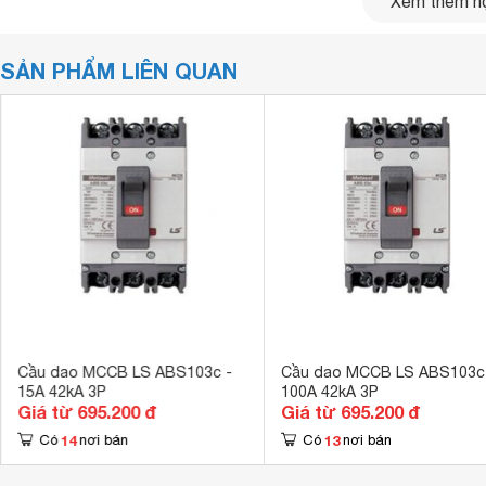
Xem thêm nộ
Dòng định mức:
60A
Dòng cắt ngắn mạch:
42kA
Kích thước:
SẢN PHẨM LIÊN QUAN
Dùng để kiểm soát
Chức năng:
Bảo vệ quá tải và ng
Ứng dụng:
Dùng trong mạng lưới
Tiêu chuẩn:
IEC 60947-2
Điện áp thử nghiệm xung (Uimp):
8kV
Xuất xứ:
LS Hàn Quốc
Bảo hành:
12 tháng
Cầu dao MCCB LS ABS103c -
Cầu dao MCCB LS ABS103c
15A 42kA 3P
100A 42kA 3P
Giá từ 695.200 đ
Giá từ 695.200 đ
14
13
Có
nơi bán
Có
nơi bán