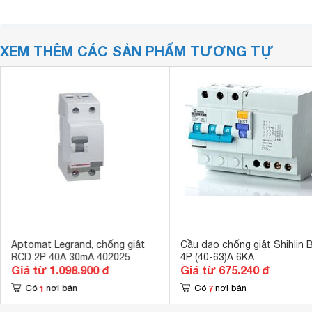
XEM THÊM CÁC SẢN PHẨM TƯƠNG TỰ
Aptomat Legrand, chống giật
Cầu dao chống giật Shihlin 
RCD 2P 40A 30mA 402025
4P (40-63)A 6KA
Giá từ 1.098.900 đ
Giá từ 675.240 đ
1
7
Có
nơi bán
Có
nơi bán