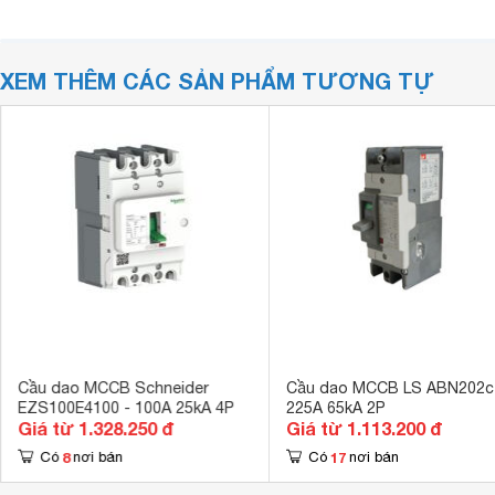
XEM THÊM CÁC SẢN PHẨM TƯƠNG TỰ
Cầu dao MCCB Schneider
Cầu dao MCCB LS ABN202c
EZS100E4100 - 100A 25kA 4P
225A 65kA 2P
Giá từ 1.328.250 đ
Giá từ 1.113.200 đ
8
17
Có
nơi bán
Có
nơi bán