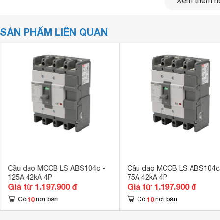
Xem thêm nộ
Xuất xứ
Hàn Quốc
Tiêu chuẩn
IEC 60947-2
SẢN PHẨM LIÊN QUAN
Cầu dao MCCB LS ABS104c -
Cầu dao MCCB LS ABS104c
125A 42kA 4P
75A 42kA 4P
Giá từ 1.197.900 đ
Giá từ 1.197.900 đ
10
10
Có
nơi bán
Có
nơi bán