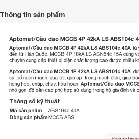
Thông tin sản phẩm
Aptomat/Cầu dao MCCB 4P 42kA LS ABS104c 
Aptomat/Cầu dao MCCB 4P 42kA LS ABS104c 40A
là 
đến từ Hàn Quốc. MCCB 4P 18kA LS ABN54c 15A cùng với c
chuyên cung cấp thiết bị điện chất lượng cao được nhiều k
Aptomat/Cầu dao MCCB 4P 42kA LS ABS104c 40A
đư
sự cố ngắn mạch, quá tải, quá áp trong mạch điện, giúp bảo
Aptomat/Cầu dao MCCB
hỏng hóc, chập, cháy, hỏa hoạn
.
nhỏ gọn, độ bền cao phù hợp sử dụng trong hộ gia đình và c
Thông số kỹ thuật
Mã sản phẩm
ABS104c 40A
Dòng sản phẩm
MCCB ABS
Frame size
125AF