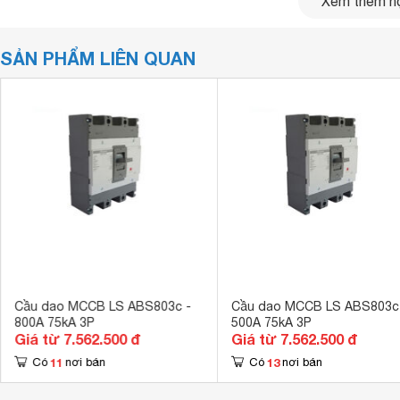
Xem thêm nộ
Xuất xứ
Hàn Quốc
Tiêu chuẩn
IEC 60947-2
SẢN PHẨM LIÊN QUAN
Cầu dao MCCB LS ABS803c -
Cầu dao MCCB LS ABS803c
800A 75kA 3P
500A 75kA 3P
Giá từ 7.562.500 đ
Giá từ 7.562.500 đ
11
13
Có
nơi bán
Có
nơi bán