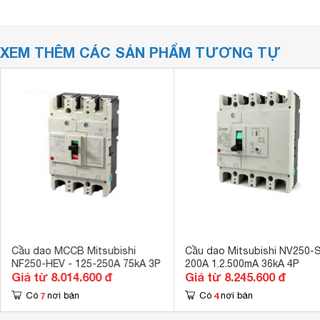
XEM THÊM CÁC SẢN PHẨM TƯƠNG TỰ
Cầu dao MCCB Mitsubishi
Cầu dao Mitsubishi NV250-S
NF250-HEV - 125-250A 75kA 3P
200A 1.2.500mA 36kA 4P
Giá từ 8.014.600 đ
Giá từ 8.245.600 đ
7
4
Có
nơi bán
Có
nơi bán