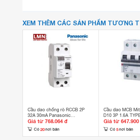
XEM THÊM CÁC SẢN PHẨM TƯƠNG 
der 2fa
Cầu dao chống rò RCCB 2P
Cầu dao MCB Mit
32A 30mA Panasonic
D10 3P 1.6A TYP
Giá từ 768.064 đ
Giá từ 647.900
BBDR23230HV
20
5
Có
nơi bán
Có
nơi bán