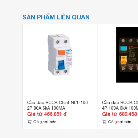
SẢN PHẨM LIÊN QUAN
L1-100
Cầu dao RCCB Chint NL1-100
Cầu dao RCCB Ch
2P 80A 6kA 100MA
4P 100A 6kA 100
Giá từ 466.851 đ
Giá từ 689.458
3
3
Có
nơi bán
Có
nơi bán