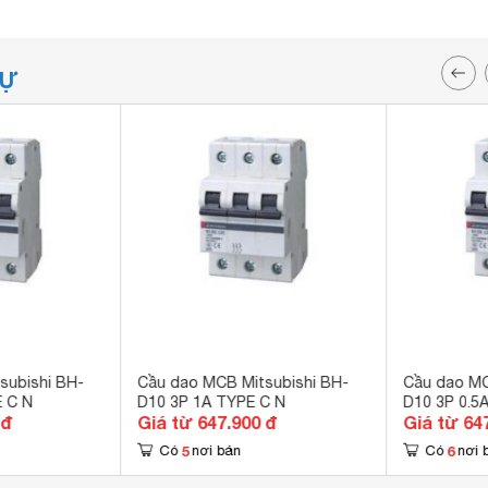
TỰ
subishi BH-
Cầu dao MCB Mitsubishi BH-
Cầu dao MC
E C N
D10 3P 1A TYPE C N
D10 3P 0.5
 đ
Giá từ 647.900 đ
Giá từ 64
5
6
Có
nơi bán
Có
nơi 