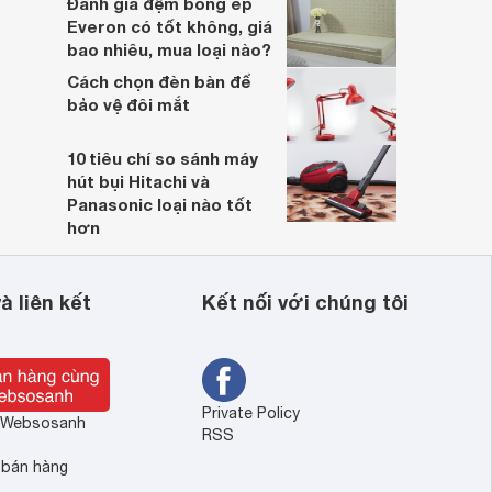
Đánh giá đệm bông ép
Everon có tốt không, giá
bao nhiêu, mua loại nào?
Cách chọn đèn bàn để
bảo vệ đôi mắt
10 tiêu chí so sánh máy
hút bụi Hitachi và
Panasonic loại nào tốt
hơn
à liên kết
Kết nối với chúng tôi
Private Policy
ề Websosanh
RSS
 bán hàng