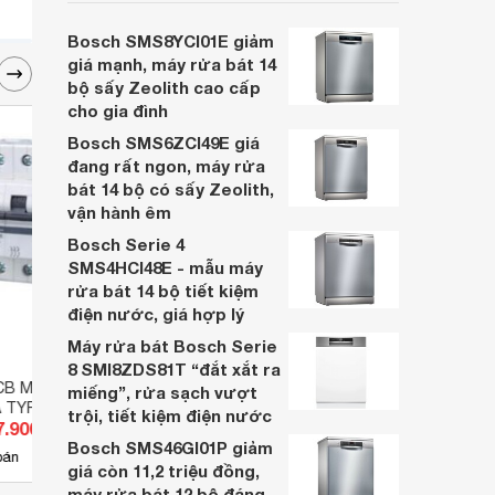
cân nhắc cho các gia đình Việt, nhất là
trong bối cảnh giá bán đang được điều
Bosch SMS8YCI01E giảm
chỉnh giảm sâu.
giá mạnh, máy rửa bát 14
bộ sấy Zeolith cao cấp
cho gia đình
Bosch SMS6ZCI49E giá
đang rất ngon, máy rửa
bát 14 bộ có sấy Zeolith,
vận hành êm
Bosch Serie 4
SMS4HCI48E - mẫu máy
rửa bát 14 bộ tiết kiệm
điện nước, giá hợp lý
Máy rửa bát Bosch Serie
8 SMI8ZDS81T “đắt xắt ra
B Mitsubishi BH-
Cầu dao MCCB Chint NXM-
Cầu d
miếng”, rửa sạch vượt
A TYPE C N
250S/3300-160, 35KA, 3P
Hage
trội, tiết kiệm điện nước
7.900 đ
Giá từ 752.400 đ
Giá 
Bosch SMS46GI01P giảm
7
bán
Có
nơi bán
Có
giá còn 11,2 triệu đồng,
máy rửa bát 12 bộ đáng