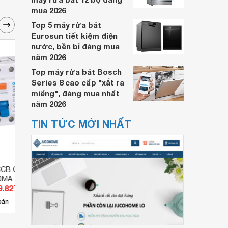
mua 2026
Top 5 máy rửa bát
Eurosun tiết kiệm điện
nước, bền bỉ đáng mua
năm 2026
Top máy rửa bát Bosch
Series 8 cao cấp "xắt ra
miếng", đáng mua nhất
năm 2026
TIN TỨC MỚI NHẤT
CB Chint NL1-63 4P
Cầu dao RCCB Chint NL1-63 4P
Cầu d
00MA
63A 6kA 100MA
40A 
9.827 đ
Giá từ 592.053 đ
Giá 
5
bán
Có
nơi bán
Có