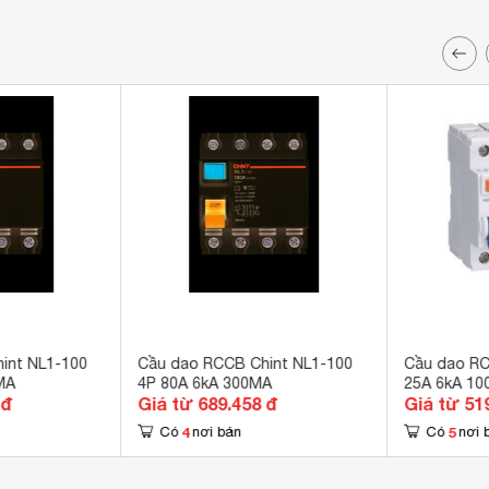
int NL1-100
Cầu dao RCCB Chint NL1-100
Cầu dao RC
MA
4P 80A 6kA 300MA
25A 6kA 1
 đ
Giá từ 689.458 đ
Giá từ 51
4
5
Có
nơi bán
Có
nơi 