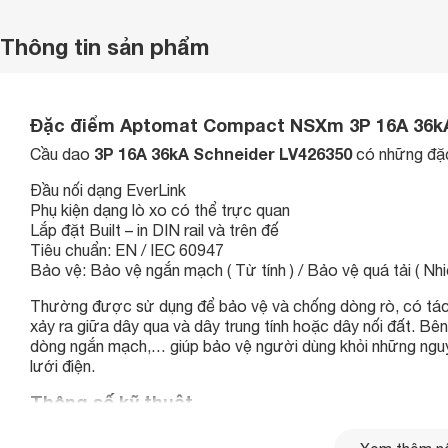
Thông tin sản phẩm
Đặc điểm Aptomat Compact NSXm 3P 16A 36kA
3P 16A 36kA Schneider LV426350
Cầu dao
có những đặc
Đầu nối dạng EverLink
Phụ kiện dạng lò xo có thể trực quan
Lắp đặt Built – in DIN rail và trên đế
Tiêu chuẩn: EN / IEC 60947
Bảo vệ: Bảo vệ ngắn mạch ( Từ tính ) / Bảo vệ quá tải ( Nhi
Thường được sử dụng để bảo vệ và chống dòng rò, có tác 
xảy ra giữa dây qua và dây trung tính hoặc dây nối đất. Bê
dòng ngắn mạch,… giúp bảo vệ người dùng khỏi những nguy 
lưới điện.
Thông số kỹ thuật
Mã sản phẩm
LV426350