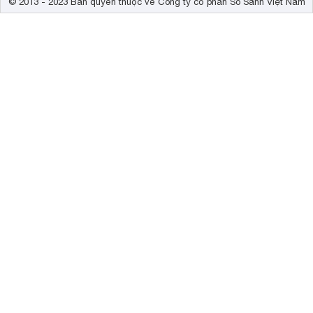
© 2013 - 2023 Bản quyền thuộc về Công ty cổ phần So Sánh Việt Nam