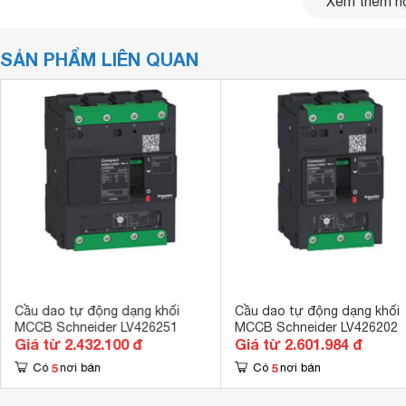
Xem thêm nộ
Dòng
Compact NSXm F
Số cực
3P
Điện áp
690V AC, 50 / 60 Hz,
SẢN PHẨM LIÊN QUAN
Mã dung tích
E 16kA 415V AC
Dòng định mức
16A
Dòng ngắn mạch
36kA
Khả năng phá vỡ (KV)
8kV
Kích thước
137 x 81 x 80 mm
Cầu dao tự động dạng khối
Cầu dao tự động dạng khối
MCCB Schneider LV426251
MCCB Schneider LV426202
Giá từ 2.432.100 đ
Giá từ 2.601.984 đ
5
5
Có
nơi bán
Có
nơi bán