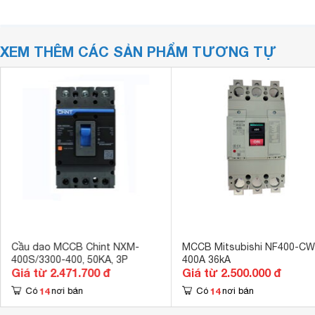
XEM THÊM CÁC SẢN PHẨM TƯƠNG TỰ
Cầu dao MCCB Chint NXM-
MCCB Mitsubishi NF400-CW
400S/3300-400, 50KA, 3P
400A 36kA
Giá từ 2.471.700 đ
Giá từ 2.500.000 đ
14
14
Có
nơi bán
Có
nơi bán