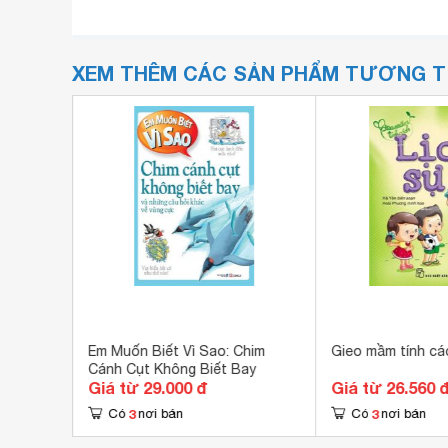
XEM THÊM CÁC SẢN PHẨM TƯƠNG 
Việt -
Em Muốn Biết Vì Sao: Chim
Gieo mầm tính các
Cánh Cụt Không Biết Bay
Giá từ 29.000 đ
Giá từ 26.560 
3
3
Có
nơi bán
Có
nơi bán