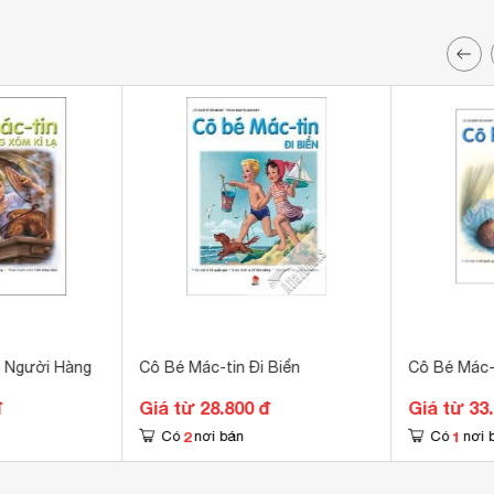
à Người Hàng
Cô Bé Mác-tin Đi Biển
Cô Bé Mác-
đ
Giá từ 28.800 đ
Giá từ 33
2
1
Có
nơi bán
Có
nơi 