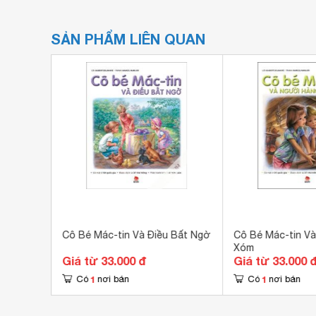
SẢN PHẨM LIÊN QUAN
ng Học
Cô Bé Mác-tin Và Điều Bất Ngờ
Cô Bé Mác-tin V
Xóm
Giá từ 33.000 đ
Giá từ 33.000 
1
1
Có
nơi bán
Có
nơi bán