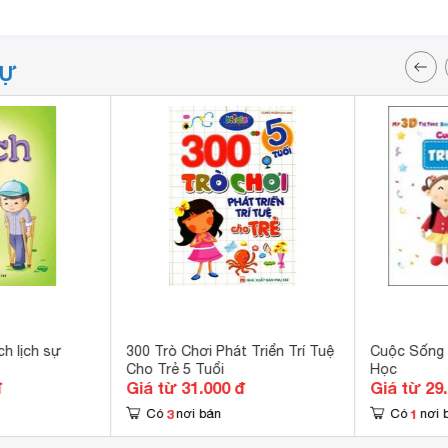
TỰ
h lịch sự
300 Trò Chơi Phát Triển Trí Tuệ
Cuộc Sống 
Cho Trẻ 5 Tuổi
Học
đ
Giá từ 31.000 đ
Giá từ 29
3
1
Có
nơi bán
Có
nơi 