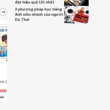
đạt hiệu quả tốt nhất
2 phương pháp học tiếng
Anh siêu nhanh của người
Do Thái
tin Chăm Em Bé
Cô Bé Mác-tin Và Đêm Giáng
Cô Bé
Sinh
Sinh 
.000 đ
Giá từ 44.550 đ
Giá 
1
bán
Có
nơi bán
Có