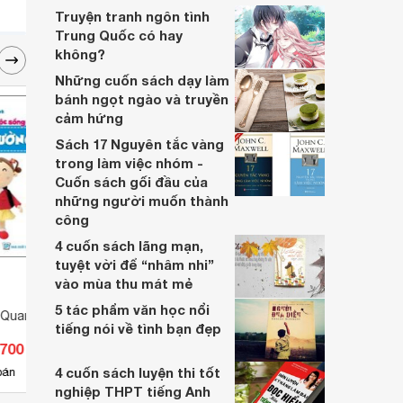
Truyện tranh ngôn tình
Trung Quốc có hay
không?
Những cuốn sách dạy làm
bánh ngọt ngào và truyền
cảm hứng
Sách 17 Nguyên tắc vàng
trong làm việc nhóm -
Cuốn sách gối đầu của
những người muốn thành
công
4 cuốn sách lãng mạn,
tuyệt vời để “nhâm nhi”
vào mùa thu mát mẻ
5 tác phẩm văn học nổi
Quanh Em - Trường
Tranh Truyện Danh Nhân Lịch
Chuyệ
tiếng nói về tình bạn đẹp
Sử Việt Nam - Thánh Gióng
- Lui
.700 đ
Giá từ 27.900 đ
Giá 
Ngựa Sắt Tung Hoành
4 cuốn sách luyện thi tốt
3
bán
Có
nơi bán
Có
nghiệp THPT tiếng Anh