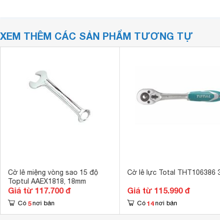
XEM THÊM CÁC SẢN PHẨM TƯƠNG TỰ
Cờ lê miệng vòng sao 15 độ
Cờ lê lực Total THT106386 
Toptul AAEX1818, 18mm
Giá từ 117.700 đ
Giá từ 115.990 đ
5
14
Có
nơi bán
Có
nơi bán