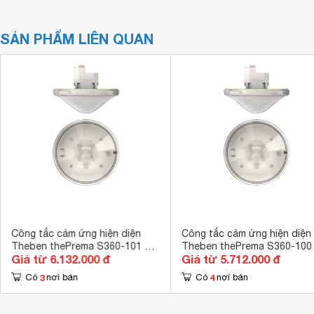
SẢN PHẨM LIÊN QUAN
Công tắc cảm ứng hiện diện
Công tắc cảm ứng hiện diện
Theben thePrema S360-101 E
Theben thePrema S360-100
Giá từ 6.132.000 đ
Giá từ 5.712.000 đ
UP
UP
3
4
Có
nơi bán
Có
nơi bán