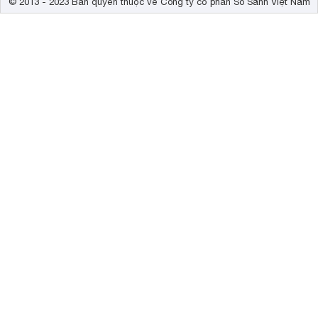
© 2013 - 2023 Bản quyền thuộc về Công ty cổ phần So Sánh Việt Nam