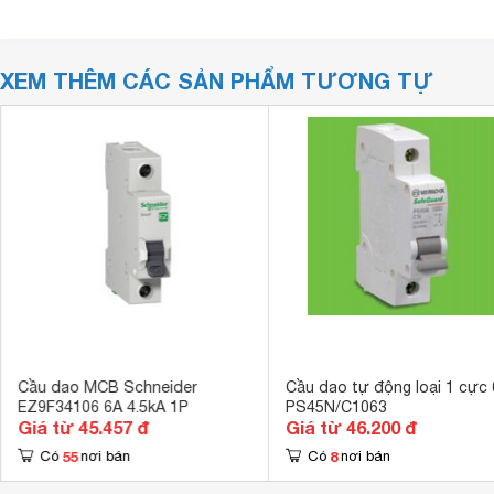
XEM THÊM CÁC SẢN PHẨM TƯƠNG TỰ
Cầu dao MCB Schneider
Cầu dao tự động loại 1 cực
EZ9F34106 6A 4.5kA 1P
PS45N/C1063
Giá từ 45.457 đ
Giá từ 46.200 đ
55
8
Có
nơi bán
Có
nơi bán