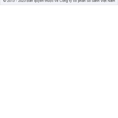
© 2013 - 2023 Bản quyền thuộc về Công ty cổ phần So Sánh Việt Nam