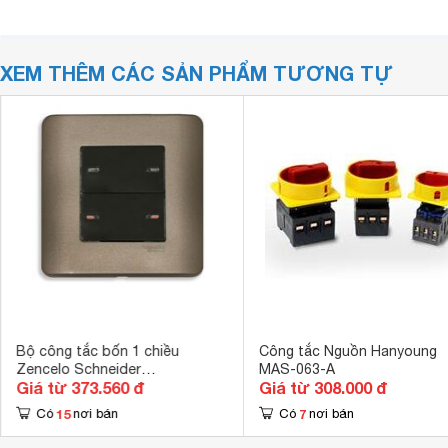
XEM THÊM CÁC SẢN PHẨM TƯƠNG TỰ
Bộ công tắc bốn 1 chiều
Công tắc Nguồn Hanyoung
Zencelo Schneider
MAS-063-A
Giá từ 373.560 đ
Giá từ 308.000 đ
E8434_1_SZ_G19
15
7
Có
nơi bán
Có
nơi bán