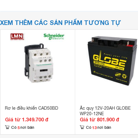
XEM THÊM CÁC SẢN PHẨM TƯƠNG TỰ
Rơ le điều khiển CAD50BD
Ắc quy 12V-20AH GLOBE
WP20-12NE
Giá từ 1.349.700 đ
Giá từ 801.900 đ
5
13
Có
nơi bán
Có
nơi bán