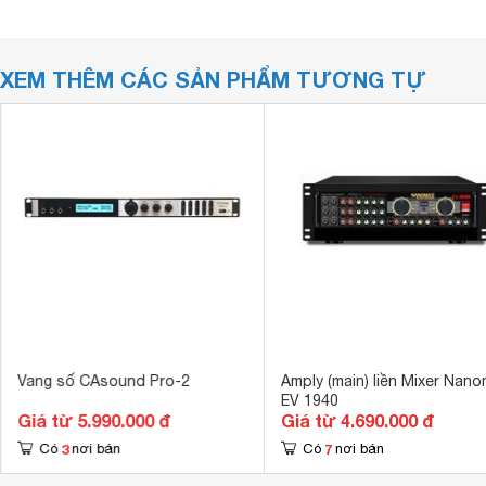
XEM THÊM CÁC SẢN PHẨM TƯƠNG TỰ
Vang số CAsound Pro-2
Amply (main) liền Mixer Nan
EV 1940
Giá từ 5.990.000 đ
Giá từ 4.690.000 đ
3
7
Có
nơi bán
Có
nơi bán