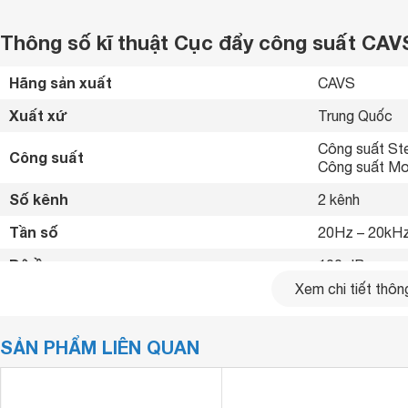
Thông số kĩ thuật Cục đẩy công suất CAV
Hãng sản xuất
CAVS 
Xuất xứ
Trung Quốc 
Công suất Ste
Công suất
Công suất M
Số kênh
2 kênh
Tần số
20Hz – 20kHz
Độ ồn
100 dB
Xem chi tiết thông
Độ nhạy thu tín hiệu RF
0.775V/1.44V
Tổng méo hài
≤ 0.02% 
SẢN PHẨM LIÊN QUAN
Nguồn
220V- 50Hz 