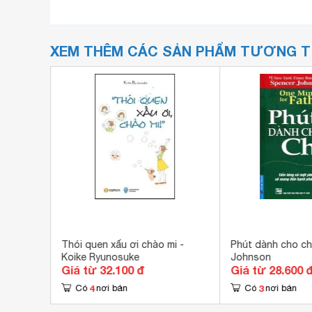
XEM THÊM CÁC SẢN PHẨM TƯƠNG 
: Con có
Thói quen xấu ơi chào mi -
Phút dành cho ch
 chọn).
Koike Ryunosuke
Johnson
Giá từ 32.100 đ
Giá từ 28.600 
4
3
Có
nơi bán
Có
nơi bán