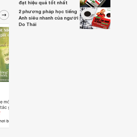
đạt hiệu quả tốt nhất
2 phương pháp học tiếng
Anh siêu nhanh của người
Do Thái
ẹ món quà của tình
Ánh lửa tình bạn - Nhiều tác giả
Hạt g
tác giả
thươn
đ
Giá từ 38.720 đ
Giá 
3
nơi bán
Có
nơi bán
Có