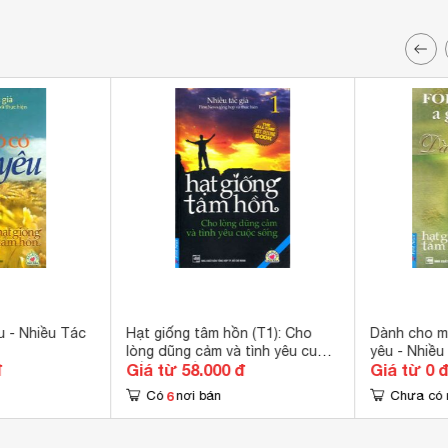
u - Nhiều Tác
Hạt giống tâm hồn (T1): Cho
Dành cho m
lòng dũng cảm và tình yêu cuộc
yêu - Nhiều 
đ
Giá từ 58.000 đ
Giá từ 0 
sống - Nhiều tác giả
6
Có
nơi bán
Chưa có 