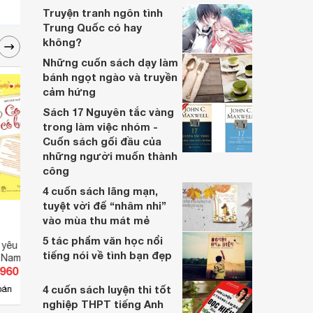
Truyện tranh ngôn tình
Trung Quốc có hay
không?
Những cuốn sách dạy làm
bánh ngọt ngào và truyền
cảm hứng
Sách 17 Nguyên tắc vàng
trong làm việc nhóm -
Cuốn sách gối đầu của
những người muốn thành
công
4 cuốn sách lãng mạn,
tuyệt vời để “nhâm nhi”
vào mùa thu mát mẻ
5 tác phẩm văn học nổi
 yêu thương: Con có
Thói quen xấu ơi chào mi -
Phút 
tiếng nói về tình bạn đẹp
ã Nam (Tuyển chọn).
Koike Ryunosuke
John
.960 đ
Giá từ 32.100 đ
Giá 
4 cuốn sách luyện thi tốt
4
bán
Có
nơi bán
Có
nghiệp THPT tiếng Anh