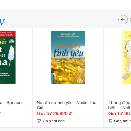
TỰ
a - Spencer
Nơi đó có tình yêu - Nhiều Tác
Thông điệp
Giả
biết... - Nh
đ
Giá từ 29.920 đ
Giá từ 36
3
3
Có
nơi bán
Có
nơi 