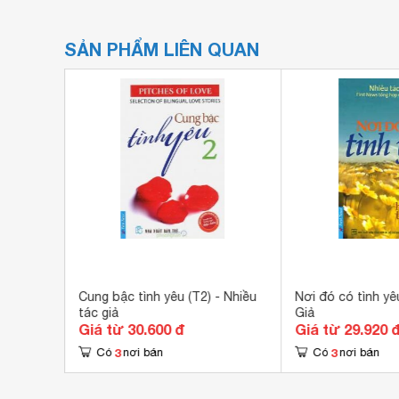
SẢN PHẨM LIÊN QUAN
ộc sống
Cung bậc tình yêu (T2) - Nhiều
Nơi đó có tình yê
tác giả
Giả
Giá từ 30.600 đ
Giá từ 29.920 
3
3
Có
nơi bán
Có
nơi bán