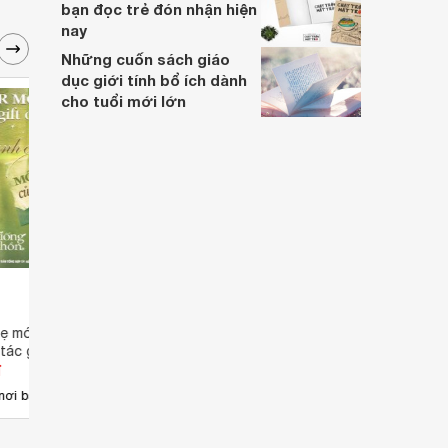
bạn đọc trẻ đón nhận hiện
nay
Những cuốn sách giáo
dục giới tính bổ ích dành
cho tuổi mới lớn
ẹ món quà của tình
Hạt giống tâm hồn: Tình yêu
Ánh l
tác giả
thương gia đình - Nhiều tác giả
đ
Giá từ 48.697 đ
Giá 
1
nơi bán
Có
nơi bán
Có