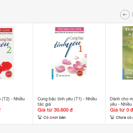
 (T2) - Nhiều
Cung bậc tình yêu (T1) - Nhiều
Dành cho m
tác giả
yêu - Nhiều 
đ
Giá từ 30.600 đ
Giá từ 0 
3
Có
nơi bán
Chưa có 