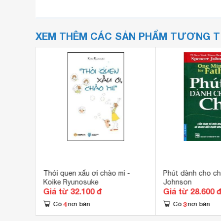
XEM THÊM CÁC SẢN PHẨM TƯƠNG 
pencer
Thói quen xấu ơi chào mi -
Phút dành cho ch
Koike Ryunosuke
Johnson
Giá từ 32.100 đ
Giá từ 28.600 
4
3
Có
nơi bán
Có
nơi bán