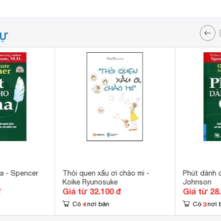
TỰ
a - Spencer
Thói quen xấu ơi chào mi -
Phút dành 
Koike Ryunosuke
Johnson
đ
Giá từ 32.100 đ
Giá từ 28
4
3
Có
nơi bán
Có
nơi 