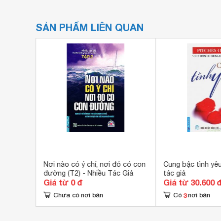
SẢN PHẨM LIÊN QUAN
 Nhiều
Nơi nào có ý chí, nơi đó có con
Cung bậc tình yêu
đường (T2) - Nhiều Tác Giả
tác giả
Giá từ 0 đ
Giá từ 30.600 
3
Chưa có nơi bán
Có
nơi bán