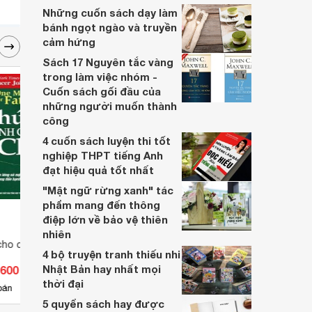
lôi cuốn vào trong từng trang sách.
Những cuốn sách dạy làm
bánh ngọt ngào và truyền
cảm hứng
Sách 17 Nguyên tắc vàng
trong làm việc nhóm -
Cuốn sách gối đầu của
những người muốn thành
công
4 cuốn sách luyện thi tốt
nghiệp THPT tiếng Anh
đạt hiệu quả tốt nhất
"Mật ngữ rừng xanh" tác
phẩm mang đến thông
điệp lớn về bảo vệ thiên
nhiên
cho cha - Spencer
4 bộ truyện tranh thiếu nhi
Nhật Bản hay nhất mọi
.600 đ
thời đại
bán
5 quyển sách hay được