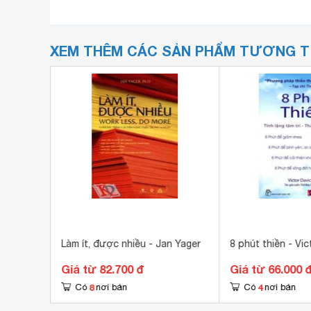
XEM THÊM CÁC SẢN PHẨM TƯƠNG 
ý
Làm ít, được nhiều - Jan Yager
8 phút thiền - Vic
Giá từ 82.700 đ
Giá từ 66.000 
8
4
Có
nơi bán
Có
nơi bán