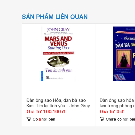
SẢN PHẨM LIÊN QUAN
Ông
Đàn ông sao Hỏa, đàn bà sao
Đàn ông sao hỏa 
Kim: Tìm lại tình yêu - John Gray
kim trong phòng 
Giá từ 100.100 đ
Giá từ 0 đ
5
Có
nơi bán
Chưa có nơi bá