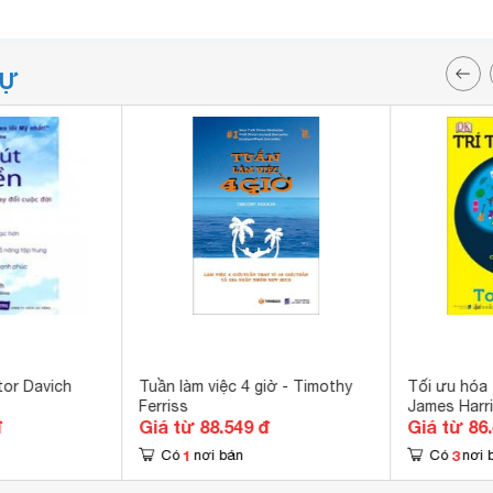
TỰ
tor Davich
Tuần làm việc 4 giờ - Timothy
Tối ưu hóa 
Ferriss
James Harr
đ
Giá từ 88.549 đ
Giá từ 86
1
3
Có
nơi bán
Có
nơi 