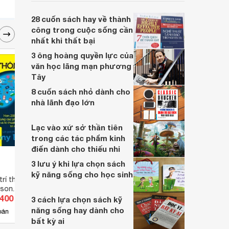
hơn mong đợi. Cùng Websosanh đi tìm
hiểu những nguyên tắc của Cuốn sách này
28 cuốn sách hay về thành
nhé.
công trong cuộc sống cần
nhất khi thất bại
3 ông hoàng quyền lực của
văn học lãng mạn phương
Tây
8 cuốn sách nhỏ dành cho
nhà lãnh đạo lớn
Lạc vào xứ sở thần tiên
trong các tác phẩm kinh
điển dành cho thiếu nhi
3 lưu ý khi lựa chọn sách
kỹ năng sống cho học sinh
trí thông minh -
Bí quyết thương lượng
Từ Gi
ison. Mike Hobbs
.400 đ
Giá từ 71.540 đ
Giá 
3 cách lựa chọn sách kỹ
năng sống hay dành cho
2
bán
Có
nơi bán
Có
bất kỳ ai