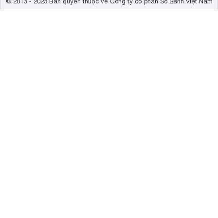
© 2013 - 2023 Bản quyền thuộc về Công ty cổ phần So Sánh Việt Nam