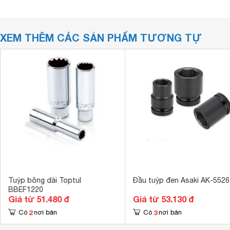
XEM THÊM CÁC SẢN PHẨM TƯƠNG TỰ
Tuýp bông dài Toptul
Đầu tuýp đen Asaki AK-5526
BBEF1220
Giá từ 51.480 đ
Giá từ 53.130 đ
2
3
Có
nơi bán
Có
nơi bán