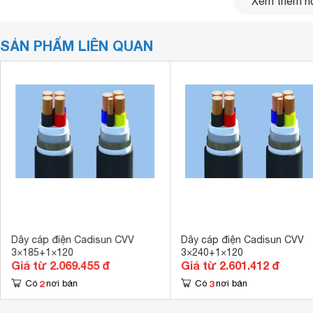
Xem thêm nộ
SẢN PHẨM LIÊN QUAN
Dây cáp điện Cadisun CVV
Dây cáp điện Cadisun CVV
3×185+1×120
3×240+1×120
Giá từ 2.069.455 đ
Giá từ 2.601.412 đ
2
3
Có
nơi bán
Có
nơi bán