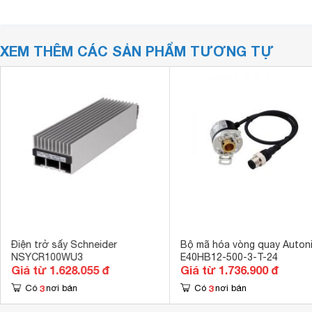
XEM THÊM CÁC SẢN PHẨM TƯƠNG TỰ
Điện trở sấy Schneider
Bộ mã hóa vòng quay Auton
NSYCR100WU3
E40HB12-500-3-T-24
Giá từ 1.628.055 đ
Giá từ 1.736.900 đ
3
3
Có
nơi bán
Có
nơi bán