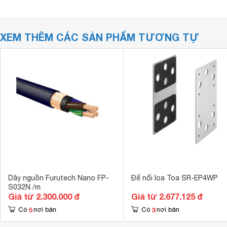
XEM THÊM CÁC SẢN PHẨM TƯƠNG TỰ
Dây nguồn Furutech Nano FP-
Đế nối loa Toa SR-EP4WP
S032N /m
Giá từ 2.300.000 đ
Giá từ 2.677.125 đ
5
3
Có
nơi bán
Có
nơi bán