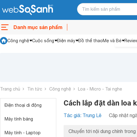
Danh mục sản phẩm
Công nghệ
Cuộc sống
Điện máy
Đồ thể thao
Mẹ và Bé
Revie
Trang chủ
Tin tức
Công nghệ
Loa - Micro - Tai nghe
Cách lắp đặt dàn loa k
Điện thoại di động
Tác giả: Trung Lê
Cập nhật ngà
Máy tính bảng
Chuyển tới nội dung chính trong 
Máy tính - Laptop