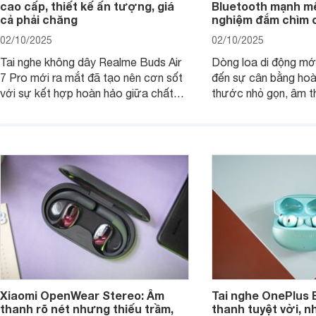
cao cấp, thiết kế ấn tượng, giá
Bluetooth mạnh mẽ
cả phải chăng
nghiệm đắm chìm 
02/10/2025
02/10/2025
Tai nghe không dây Realme Buds Air
Dòng loa di động m
7 Pro mới ra mắt đã tạo nên cơn sốt
đến sự cân bằng hoà
với sự kết hợp hoàn hảo giữa chất
thước nhỏ gọn, âm 
lượng âm thanh vượt trội, thiết kế
thời lượng pin ấn tư
hiện đại và mức giá cực kỳ cạnh
nó có xứng đáng với
tranh, chỉ dưới 2 triệu đồng.
xuất?
Xiaomi OpenWear Stereo: Âm
Tai nghe OnePlus 
thanh rõ nét nhưng thiếu trầm,
thanh tuyệt vời, n