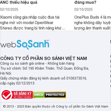
ANC thiếu hiệu quả
đáng mua?
02/10/2025
02/10/2025
Xiaomi cũng gia nhập cuộc đua tai
OnePlus Buds 4 là mộ
nghe mở với model OpenWear
nghe không dây tuyệt
Stereo được trang bị tính năng khử
lượng âm thanh xuất
tiếng ồn chủ động (ANC). Nhưng liệu
nghệ hai driver và h
chất lượng âm thanh và hiệu quả khử
khử tiếng ồn ấn tượng
ồn của chiếc tai nghe Xiaomi này có
tiến. Tuy nhiên, thời
đủ sức thuyết phục người dùng?
là một điểm hạn chế 
người dùng.
CÔNG TY CỔ PHẦN SO SÁNH VIỆT NAM
Công cụ so sánh giá online - Không bán hàng
Trụ sở chính: Số 195 Khâm Thiên, Thổ Quan, Đống Đa,
Hà Nội
Giấy chứng nhận đăng ký kinh doanh số 0106373516,
cấp ngày 02/12/2013
© 2013 - 2023 Bản quyền thuộc về Công ty cổ phần So Sánh Việt Nam