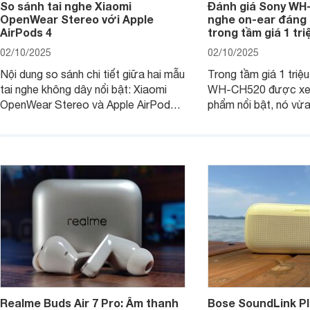
So sánh tai nghe Xiaomi
Đánh giá Sony WH-
OpenWear Stereo với Apple
nghe on-ear đáng
AirPods 4
trong tầm giá 1 tr
02/10/2025
02/10/2025
Nội dung so sánh chi tiết giữa hai mẫu
Trong tầm giá 1 triệ
tai nghe không dây nổi bật: Xiaomi
WH-CH520 được xe
OpenWear Stereo và Apple AirPods 4
phẩm nổi bật, nó vừa
sẽ nhằm giúp người dùng đưa ra lựa
pin ấn tượng vừa sở
chọn phù hợp nhất dựa trên nhu cầu
âm thanh ấn tượng 
và sở thích cá nhân. Cả hai đều là sản
chuyên gia đánh giá 
phẩm chất lượng cao, nhưng hướng
tới đối tượng khách hàng khác nhau.
Realme Buds Air 7 Pro: Âm thanh
Bose SoundLink Pl