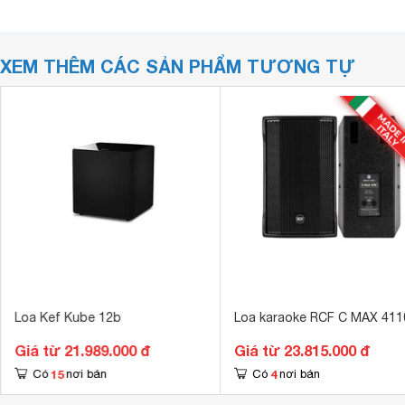
XEM THÊM CÁC SẢN PHẨM TƯƠNG TỰ
Loa Kef Kube 12b
Loa karaoke RCF C MAX 411
Giá từ 21.989.000 đ
Giá từ 23.815.000 đ
15
4
Có
nơi bán
Có
nơi bán