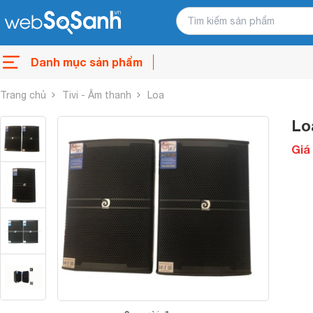
Danh mục sản phẩm
Trang chủ
Tivi - Âm thanh
Loa
Lo
Giá 