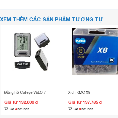
XEM THÊM CÁC SẢN PHẨM TƯƠNG TỰ
Đồng hồ Cateye VELO 7
Xích KMC X8
Giá từ 132.000 đ
Giá từ 137.785 đ
4
8
Có
nơi bán
Có
nơi bán