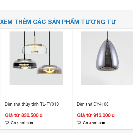
XEM THÊM CÁC SẢN PHẨM TƯƠNG TỰ
Đèn thả thủy tinh TL-FY018
Đèn thả DY4106
Giá từ 830.500 đ
Giá từ 913.000 đ
1
4
Có
nơi bán
Có
nơi bán