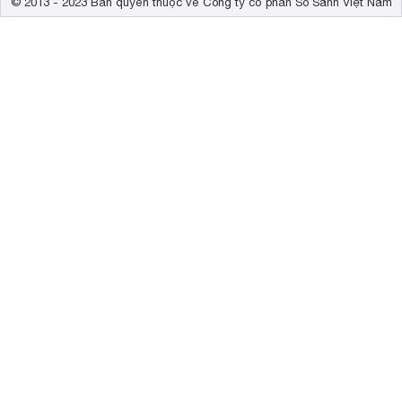
© 2013 - 2023 Bản quyền thuộc về Công ty cổ phần So Sánh Việt Nam