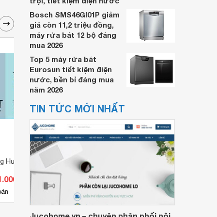
trội, tiết kiệm điện nước
Bosch SMS46GI01P giảm
giá còn 11,2 triệu đồng,
máy rửa bát 12 bộ đáng
mua 2026
Top 5 máy rửa bát
Eurosun tiết kiệm điện
nước, bền bỉ đáng mua
năm 2026
TIN TỨC MỚI NHẤT
ng Hufa HF-05B
Đèn trụ cổng Hufa HF-03E
Đèn t
1.000 đ
Giá từ 363.000 đ
Giá 
3
bán
Có
nơi bán
Có
Jucohome.vn – chuyên phân phối nội