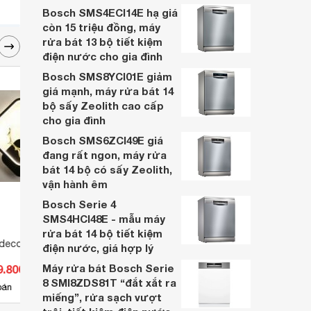
gì? Loại nào tốt nhất và cách sạc bóng
Bosch SMS4ECI14E hạ giá
đèn tích điện qua bài viết sau.
còn 15 triệu đồng, máy
rửa bát 13 bộ tiết kiệm
điện nước cho gia đình
Bosch SMS8YCI01E giảm
giá mạnh, máy rửa bát 14
bộ sấy Zeolith cao cấp
cho gia đình
Bosch SMS6ZCI49E giá
đang rất ngon, máy rửa
bát 14 bộ có sấy Zeolith,
vận hành êm
Bosch Serie 4
SMS4HCI48E - mẫu máy
rửa bát 14 bộ tiết kiệm
decor CT007
Đèn âm trần AT-136
Đèn P
điện nước, giá hợp lý
biến
Máy rửa bát Bosch Serie
9.800 đ
Giá từ 436.480 đ
Giá 
8 SMI8ZDS81T “đắt xắt ra
4
bán
Có
nơi bán
Có
miếng”, rửa sạch vượt