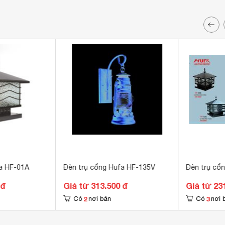
a HF-01A
Đèn trụ cổng Hufa HF-135V
Đèn trụ cổ
 đ
Giá từ 313.500 đ
Giá từ 23
2
3
Có
nơi bán
Có
nơi 