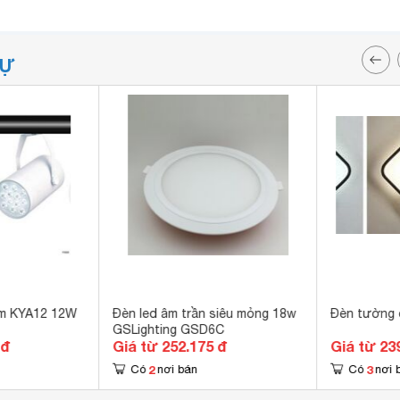
TỰ
ểm KYA12 12W
Đèn led âm trần siêu mỏng 18w
Đèn tường 
GSLighting GSD6C
 đ
Giá từ 252.175 đ
Giá từ 23
2
3
Có
nơi bán
Có
nơi 