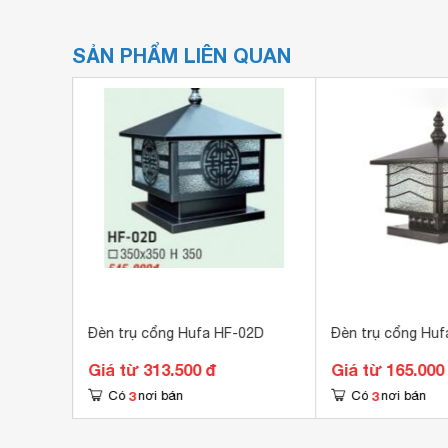
SẢN PHẨM LIÊN QUAN
25
Đèn trụ cổng Hufa HF-02D
Đèn trụ cổng Huf
Giá từ 313.500 đ
Giá từ 165.000
3
3
Có
nơi bán
Có
nơi bán