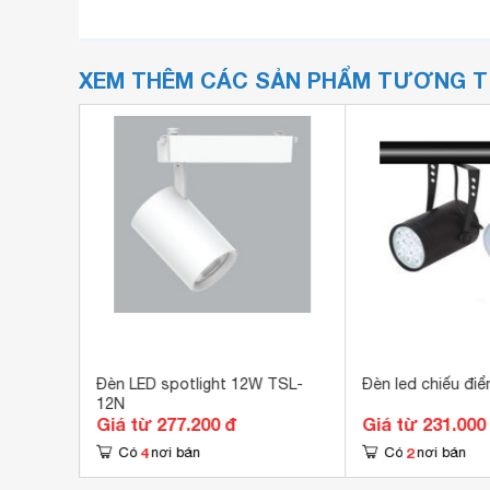
XEM THÊM CÁC SẢN PHẨM TƯƠNG 
giá rẻ
Đèn LED spotlight 12W TSL-
Đèn led chiếu đi
12N
Giá từ 277.200 đ
Giá từ 231.000
4
2
Có
nơi bán
Có
nơi bán