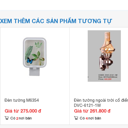
XEM THÊM CÁC SẢN PHẨM TƯƠNG TỰ
Đèn tường M6354
Đèn tường ngoài trời cổ điể
DVC-6121-1W
Giá từ 275.000 đ
Giá từ 261.800 đ
2
4
Có
nơi bán
Có
nơi bán