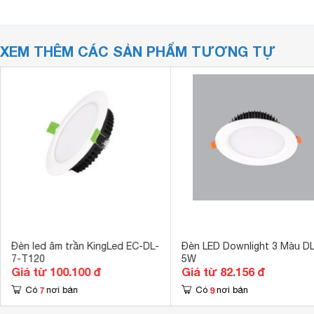
XEM THÊM CÁC SẢN PHẨM TƯƠNG TỰ
Đèn led âm trần KingLed EC-DL-
Đèn LED Downlight 3 Màu D
7-T120
5W
Giá từ 100.100 đ
Giá từ 82.156 đ
7
9
Có
nơi bán
Có
nơi bán