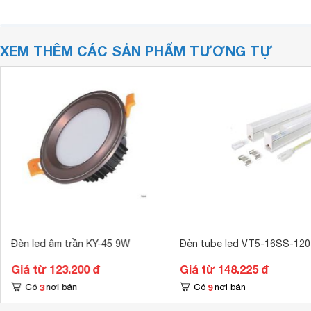
XEM THÊM CÁC SẢN PHẨM TƯƠNG TỰ
Đèn led âm trần KY-45 9W
Đèn tube led VT5-16SS-120
Giá từ 123.200 đ
Giá từ 148.225 đ
3
9
Có
nơi bán
Có
nơi bán