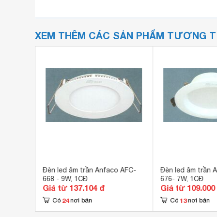
XEM THÊM CÁC SẢN PHẨM TƯƠNG 
màu
Đèn led âm trần Anfaco AFC-
Đèn led âm trần 
668 - 9W, 1CĐ
676- 7W, 1CĐ
Giá từ 137.104 đ
Giá từ 109.000
24
13
Có
nơi bán
Có
nơi bán