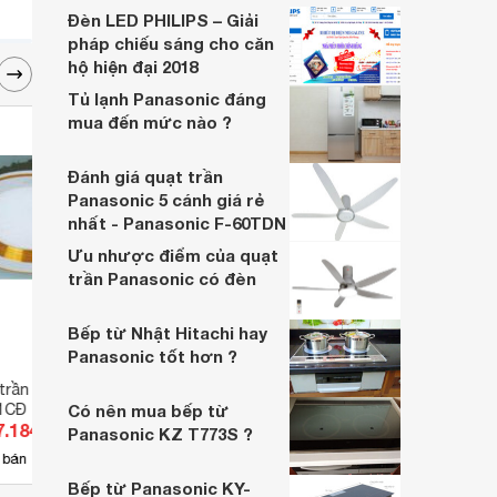
đèn LED với chất lượng tốt, giá thành phải
Đèn LED PHILIPS – Giải
chăng, tuy nhiên không phải người dùng
pháp chiếu sáng cho căn
nào cũng có thể chọn được cho mình một
hộ hiện đại 2018
địa chỉ đáng tin cậy
Tủ lạnh Panasonic đáng
mua đến mức nào ?
Đánh giá quạt trần
Panasonic 5 cánh giá rẻ
nhất - Panasonic F-60TDN
Ưu nhược điểm của quạt
trần Panasonic có đèn
Bếp từ Nhật Hitachi hay
Panasonic tốt hơn ?
 trần Anfaco AFC-
Đèn led âm trần Anfaco AFC-
Đèn L
 1CĐ
Có nên mua bếp từ
441B - 7W, 1CĐ
7.184 đ
Giá từ 107.184 đ
Giá 
Panasonic KZ T773S ?
13
 bán
Có
nơi bán
Có
Bếp từ Panasonic KY-