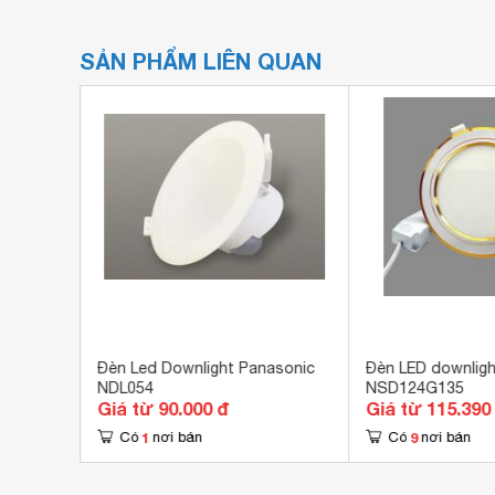
SẢN PHẨM LIÊN QUAN
asonic
Đèn Led Downlight Panasonic
Đèn LED downligh
NDL054
NSD124G135
Giá từ 90.000 đ
Giá từ 115.390
1
9
Có
nơi bán
Có
nơi bán