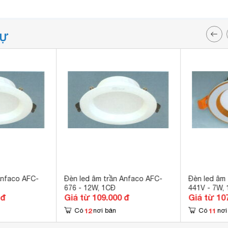
TỰ
Anfaco AFC-
Đèn led âm trần Anfaco AFC-
Đèn led âm
676 - 12W, 1CĐ
441V - 7W,
 đ
Giá từ 109.000 đ
Giá từ 10
12
11
Có
nơi bán
Có
nơi