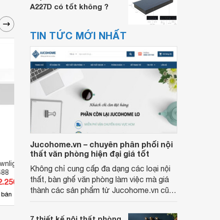
A227D có tốt không ?
TIN TỨC MỚI NHẤT
Jucohome.vn – chuyên phân phối nội
thất văn phòng hiện đại giá tốt
wnlight Panasonic
Đèn led downlight Panasonic
Đèn L
Không chỉ cung cấp đa dạng các loại nội
488
NSD12C
NNNC
thất, bàn ghế văn phòng làm việc mà giá
2.250 đ
Giá từ 115.000 đ
Giá 
thành các sản phẩm từ Jucohome.vn cũng
11
 bán
Có
nơi bán
Có
luôn tốt nhất cho người sử dụng.
7 thiết kế nội thất phòng