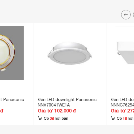
t Panasonic
Đèn LED downlight Panasonic
Đèn LED do
NNV70041WE1A
NNNC7625
 đ
Giá từ 102.000 đ
Giá từ 27
26
15
Có
nơi bán
Có
nơi