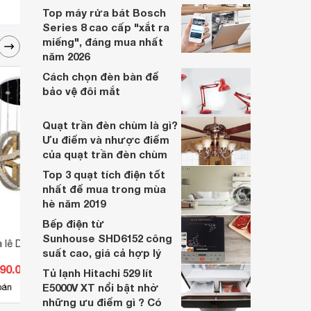
Top máy rửa bát Bosch
Series 8 cao cấp "xắt ra
miếng", đáng mua nhất
năm 2026
Cách chọn đèn bàn để
bảo vệ đôi mắt
Quạt trần đèn chùm là gì?
Ưu điểm và nhược điểm
của quạt trần đèn chùm
Top 3 quạt tích điện tốt
nhất để mua trong mùa
hè năm 2019
Bếp điện từ
Sunhouse SHD6152 công
 lê D805
Đèn mâm áp trần LED L1100mm
Đèn c
suất cao, giá cả hợp lý
DC20-OT75CN
290.000 đ
Giá từ 3.778.995 đ
Giá 
Tủ lạnh Hitachi 529 lít
E5000V XT nổi bật nhờ
14
bán
Có
nơi bán
Có
những ưu điểm gì ? Có