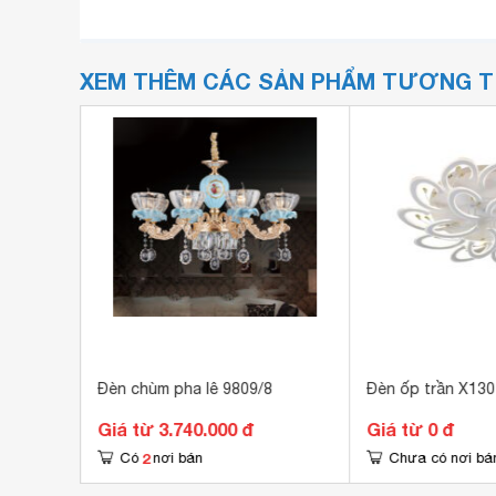
XEM THÊM CÁC SẢN PHẨM TƯƠNG 
05T600
Đèn chùm pha lê 9809/8
Đèn ốp trần X13
Giá từ 3.740.000 đ
Giá từ 0 đ
2
Có
nơi bán
Chưa có nơi bá