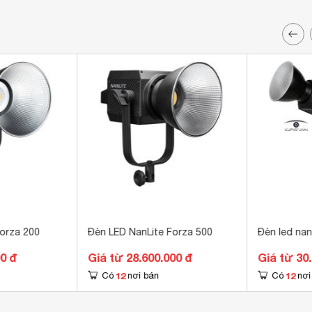
Forza 200
Đèn LED NanLite Forza 500
Đèn led nan
00 đ
Giá từ 28.600.000 đ
Giá từ 30
12
12
Có
nơi bán
Có
nơi