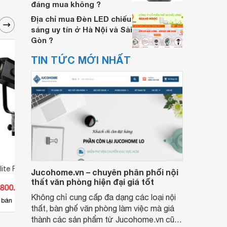
đáng mua không ?
Địa chỉ mua Đèn LED chiếu
sáng uy tín ở Hà Nội và Sài
Gòn ?
TIN TỨC MỚI NHẤT
lite Forza 720
Đèn led quay phim Nanlite
Đèn L
Jucohome.vn – chuyên phân phối nội
Forza 60
thất văn phòng hiện đại giá tốt
.800.000 đ
Giá từ 3.685.000 đ
Giá 
Không chỉ cung cấp đa dạng các loại nội
21
 bán
Có
nơi bán
Có
thất, bàn ghế văn phòng làm việc mà giá
thành các sản phẩm từ Jucohome.vn cũng