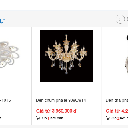
TỰ
0-10+5
Đèn chùm pha lê 9080/8+4
Đèn thả pha
Giá từ 3.960.000 đ
Giá từ 4.
1
2
n
Có
nơi bán
Có
nơi 