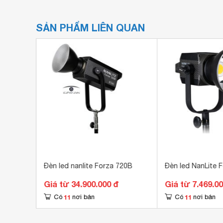
SẢN PHẨM LIÊN QUAN
Đèn led nanlite Forza 720B
Đèn led NanLite 
Giá từ 34.900.000 đ
Giá từ 7.469.0
11
11
Có
nơi bán
Có
nơi bán