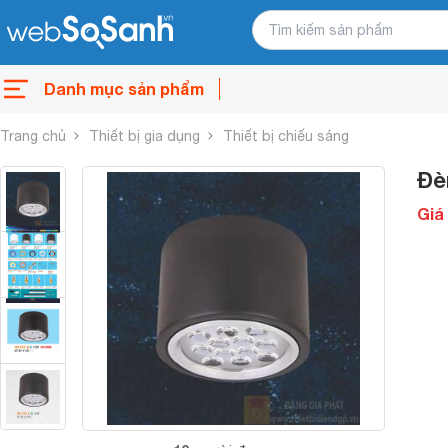
Danh mục sản phẩm
Trang chủ
Thiết bị gia dụng
Thiết bị chiếu sáng
Đè
Giá