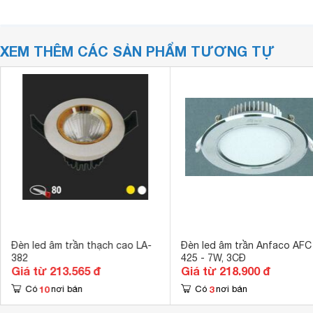
XEM THÊM CÁC SẢN PHẨM TƯƠNG TỰ
Đèn led âm trần thạch cao LA-
Đèn led âm trần Anfaco AFC
382
425 - 7W, 3CĐ
Giá từ 213.565 đ
Giá từ 218.900 đ
10
3
Có
nơi bán
Có
nơi bán