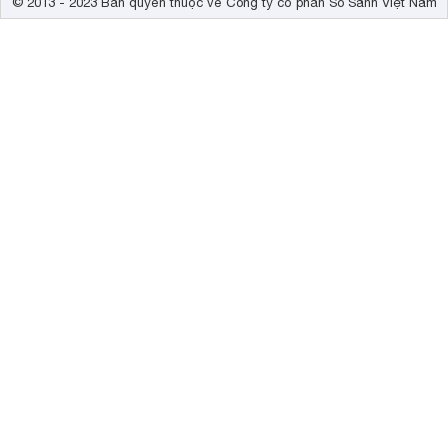
© 2013 - 2023 Bản quyền thuộc về Công ty cổ phần So Sánh Việt Nam