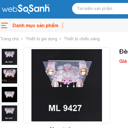
Danh mục sản phẩm
Trang chủ
Thiết bị gia dụng
Thiết bị chiếu sáng
Đè
Giá 