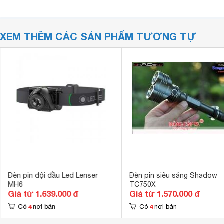
XEM THÊM CÁC SẢN PHẨM TƯƠNG TỰ
Đèn pin đội đầu Led Lenser
Đèn pin siêu sáng Shadow
MH6
TC750X
Giá từ 1.639.000 đ
Giá từ 1.570.000 đ
4
4
Có
nơi bán
Có
nơi bán