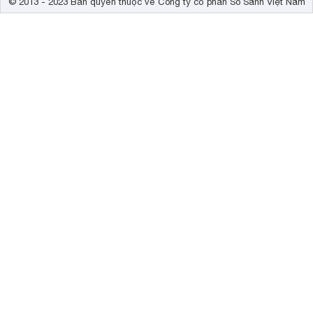
© 2013 - 2023 Bản quyền thuộc về Công ty cổ phần So Sánh Việt Nam