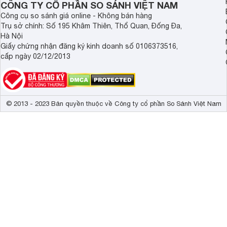
CÔNG TY CỔ PHẦN SO SÁNH VIỆT NAM
Công cụ so sánh giá online - Không bán hàng
GPU
Adreno 740 
Trụ sở chính: Số 195 Khâm Thiên, Thổ Quan, Đống Đa,
Wifi
Wi-Fi 802.11 
Hà Nội
Giấy chứng nhận đăng ký kinh doanh số 0106373516,
GPS (L1+L5),
cấp ngày 02/12/2013
GPS
(E1+E5a), QZ
Bluetooth
v5.3, A2DP, L
Kết nối USB
Type-C 2.0 
© 2013 - 2023 Bản quyền thuộc về Công ty cổ phần So Sánh Việt Nam
Hồng ngoại
Có 
NFC
Có 
Dung lượng pin
5000 mAh
Ghi âm cuộc gọi
Có 