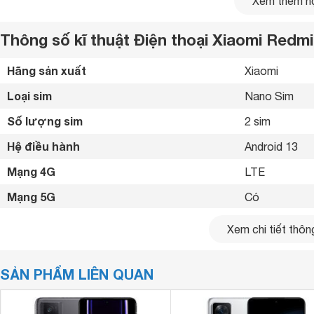
Xem thêm nộ
Thông số kĩ thuật Điện thoại Xiaomi Redm
Hãng sản xuất
Xiaomi 
Loại sim
Nano Sim 
Số lượng sim
2 sim 
Hệ điều hành
Android 13 
Mạng 4G
LTE 
Mạng 5G
Có 
Kiểu dáng
Thanh, Cảm ứ
Xem chi tiết thông
Phù hợp với các mạng
Mobifone, Vina
SẢN PHẨM LIÊN QUAN
Bàn phím Qwerty hỗ trợ
Có 
Kích thước
162.8 x 75.4 