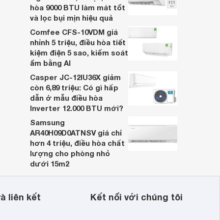
hòa 9000 BTU làm mát tốt
và lọc bụi mịn hiệu quả
Comfee CFS-10VDM giá
nhỉnh 5 triệu, điều hòa tiết
kiệm điện 5 sao, kiểm soát
ẩm bằng AI
Casper JC-12IU36X giảm
còn 6,89 triệu: Có gì hấp
dẫn ở mẫu điều hòa
Inverter 12.000 BTU mới?
Samsung
AR40H09D0ATNSV giá chỉ
hơn 4 triệu, điều hòa chất
lượng cho phòng nhỏ
dưới 15m2
à liên kết
Kết nối với chúng tôi