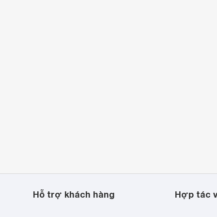
 x 475 x 275 mm
 x 285 x 213 mm
2 kg
 kg
Hỗ trợ khách hàng
Hợp tác v