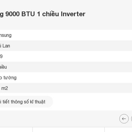
g 9000 BTU 1 chiều Inverter
sung 
i Lan 
9 
iều 
o tường 
 m2
0 Btu
 tiết thông số kĩ thuật
8 kW/h
g lọc kháng khuẩn 