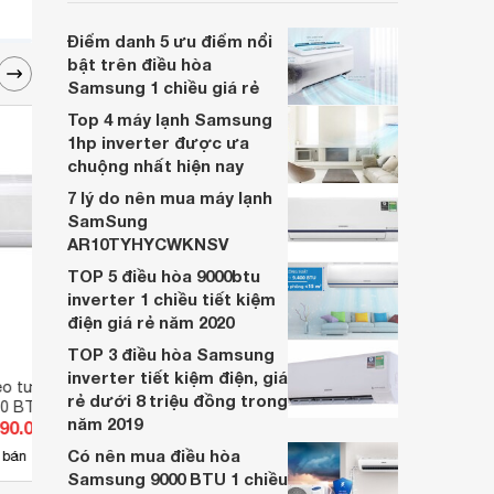
chúng tôi tìm hiểu 5 lý do khiến thiết bị này
trở nên thông dụng, cùng với đó là 3 gợi ý
Điểm danh 5 ưu điểm nổi
sản phẩm tốt cho bạn lựa chọn.
bật trên điều hòa
Samsung 1 chiều giá rẻ
Top 4 máy lạnh Samsung
1hp inverter được ưa
chuộng nhất hiện nay
7 lý do nên mua máy lạnh
SamSung
AR10TYHYCWKNSV
TOP 5 điều hòa 9000btu
inverter 1 chiều tiết kiệm
điện giá rẻ năm 2020
TOP 3 điều hòa Samsung
inverter tiết kiệm điện, giá
reo tường Samsung
Dàn lạnh treo tường Multi
Điều 
rẻ dưới 8 triệu đồng trong
00 BTU 1 chiều
Samsung AJ050TNTDKH/EA
chiề
năm 2019
190.000 đ
Giá từ 5.250.000 đ
Giá 
KH/EA gas R-410A
Có nên mua điều hòa
17
 bán
Có
nơi bán
Có
Samsung 9000 BTU 1 chiều