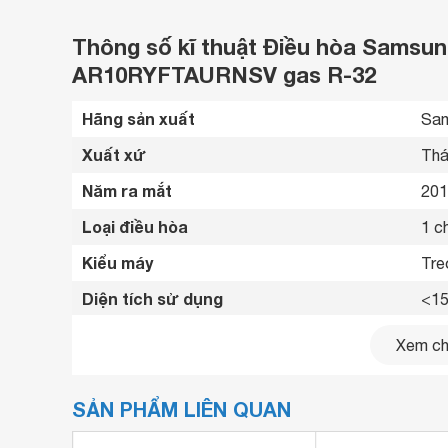
Thông số kĩ thuật Điều hòa Samsun
AR10RYFTAURNSV gas R-32
Hãng sản xuất
Sam
Xuất xứ
Thá
Năm ra mắt
201
Loại điều hòa
1 ch
Kiểu máy
Tre
Diện tích sử dụng
<15
Công suất
900
Xem chi
Công suất tiêu thụ trung bình
0.7
SẢN PHẨM LIÊN QUAN
Công nghệ Inverter
Có 
Lọc bụi, kháng khuẩn, khử mùi
Màn