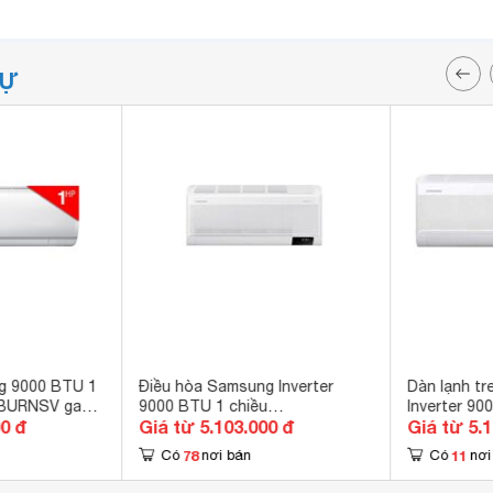
TỰ
g 9000 BTU 1
Điều hòa Samsung Inverter
Dàn lạnh t
BURNSV gas
9000 BTU 1 chiều
Inverter 90
00 đ
Giá từ 5.103.000 đ
Giá từ 5.
AR10CYFAAWKNSV gas R-32
AJ025TNAP
78
11
Có
nơi bán
Có
nơi