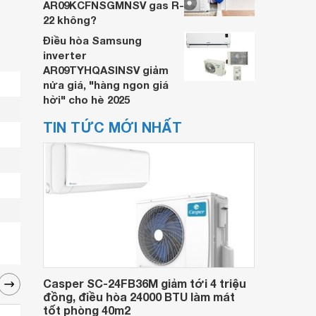
AR09KCFNSGMNSV gas R-
22 không?
Điều hòa Samsung
inverter
AR09TYHQASINSV giảm
nửa giá, "hàng ngon giá
hời" cho hè 2025
TIN TỨC MỚI NHẤT
Casper SC-24FB36M giảm tới 4 triệu
đồng, điều hòa 24000 BTU làm mát
tốt phòng 40m2