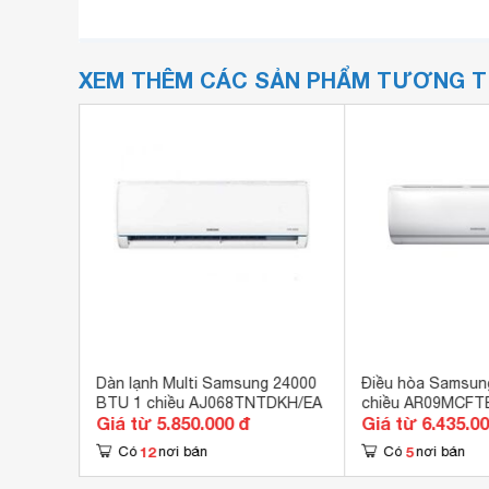
XEM THÊM CÁC SẢN PHẨM TƯƠNG 
0 BTU 1
Dàn lạnh Multi Samsung 24000
Điều hòa Samsun
BTU 1 chiều AJ068TNTDKH/EA
chiều AR09MCFT
Giá từ 5.850.000 đ
Giá từ 6.435.0
32
R-22
12
5
Có
nơi bán
Có
nơi bán