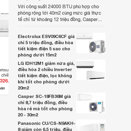
Với công suất 24000 BTU phù hợp cho
phòng rộng tới 40m2 cùng mức giá thực
tế chỉ từ khoảng 12 triệu đồng, Casper
SC-24FB36M đang là một trong những
mẫu điều hòa phổ thông thu hút nhiều sự
Electrolux ESV09C6CF giá
quan tâm của người tiêu dùng Việt.
chỉ 5 triệu đồng, điều hòa
tiết kiệm điện 5 sao cho
phòng dưới 15m2
LG IDH12M1 giảm nửa giá,
điều hòa 2 chiều Inverter
msung Inverter
Điều hòa Samsung Inverter
Điều 
 chiều
tiết kiệm điện, lọc không
9000 BTU 1 chiều
chiều 
.326.000 đ
Giá từ 6.500.000 đ
Giá 
WKNSV gas R-32
AR10CYECAWKNSV gas R-32
AR10
khí tốt cho phòng dưới
20m2
23
bán
Có
nơi bán
Có
Casper SC-18FB36M giá
chỉ 8,7 triệu đồng, điều
hòa rẻ mà tốt cho phòng
20 - 30m2
Panasonic CU/CS-N9AKH-
8 giảm còn 6,5 triệu, điều