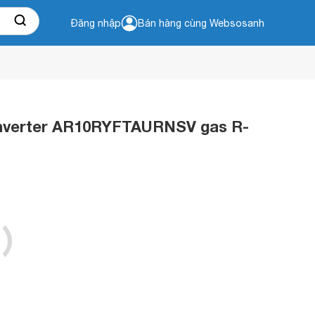
Đăng nhập
Bán hàng cùng Websosanh
Inverter AR10RYFTAURNSV gas R-