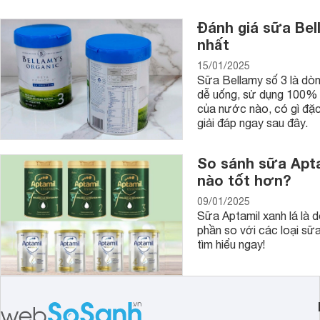
- Chú ý đến chất liệu và thiết kế của bộ đồ chơi nhập vai 
Đánh giá sữa Bel
tổn thương bé khi chơi.
nhất
- Chọn cửa hàng uy tín để mua đồ chơi nhập vai cho bé
15/01/2025
Sữa Bellamy số 3 là dòn
- Lựa chọn đồ chơi nhập vai theo nhu cầu và sở thích của tr
dễ uống, sử dụng 100% t
không thích.
của nước nào, có gì đặc
giải đáp ngay sau đây.
So sánh sữa Aptam
nào tốt hơn?
09/01/2025
Sữa Aptamil xanh lá là d
phần so với các loại sữ
tìm hiểu ngay!