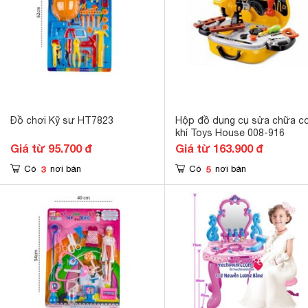
Đồ chơi Kỹ sư HT7823
Hộp đồ dụng cụ sửa chữa c
khí Toys House 008-916
Giá từ 95.700 đ
Giá từ 163.900 đ
3
5
Có
nơi bán
Có
nơi bán