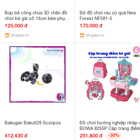
Búp bê công chúa 3D chibi đồ
Bộ đồ chơi rau củ quả New
chơi bé gái cỡ 16cm kèm phụ
Forest NF581-5
kiện thú cưng, đồ bác sĩ, xe đẩy
125.000 đ
170.000 đ
siêu thị, xe đạp
shopee.vn
shopee.vn
Bakugan Baku029 Scorpos
Đồ chơi hướng nghiệp nhập v
BOWA 8255P Cặp trang điểm
bé gái 2in1 gồm 30 chi tiết
412.430 đ
251.800 đ
-30%