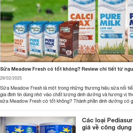
Bộ đồ chơi dụng cụ nấu ăn Tinitoy
Sữa Meadow Fresh có tốt không? Review chi tiết từ ng
2. Bộ đồ chơi bác sĩ Số 7 Palau Toys
28/02/2025
Được sử dụng từ chất liệu nhựa an toàn cho bé khi chơi. B
khám chữa bệnh cơ bản của bác sĩ giúp bé hiểu thêm được v
Sữa Meadow Fresh là một trong những thương hiệu sữa nổi tiế
mình và người thân trong gia đình.
gia đình tin dùng nhờ vào chất lượng dinh dưỡng và hương vị t
sữa Meadow Fresh có tốt không? Thành phần dinh dưỡng có gì
sữa Meadow Fresh trên thị trường hiện nay ra sao? Hãy cùng tì
Các loại Pediasu
giá về công dụng