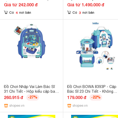
bầu dục) 660-67
400 Tamiya
Giá từ 242.000 đ
Giá từ 1.490.000 đ
4
3
Có
nơi bán
Có
nơi bán
Đồ Chơi Nhập Vai Làm Bác Sĩ
Đồ Chơi BOWA 8393P - Cặp
31 Chi Tiết - Hộp kiểu cặp balo
Bác Sĩ 23 Chi Tiết - Không
- Hiệu BOWA 8391P
Dùng Pin (Bowa)
260.915 đ
-27%
179.000 đ
-22%
shopee.vn
shopee.vn