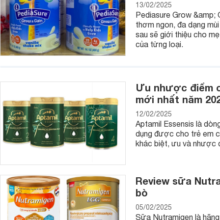
13/02/2025
Pediasure Grow &amp; Ga
thơm ngon, đa dạng mùi v
sau sẽ giới thiệu cho m
của từng loại.
Ưu nhược điểm củ
mới nhất năm 20
12/02/2025
Aptamil Essensis là dòn
dụng được cho trẻ em c
khác biệt, ưu và nhược 
Review sữa Nutra
Bộ đồ chơi bác sĩ Số 7 Palau Toys
bò
3. Đồ hàng valy Bowa tiệc nướng ngoài trời
05/02/2025
Sữa Nutramigen là hãng 