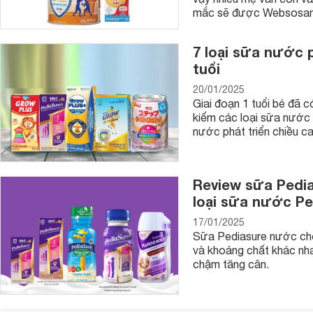
mắc sẽ được Websosanh.
7 loại sữa nước p
tuổi
20/01/2025
Giai đoạn 1 tuổi bé đã 
kiếm các loại sữa nước 
nước phát triển chiều ca
Review sữa Pedia
loại sữa nước Pe
Những lưu ý khi chọn mua đồ chơi nhập vai
17/01/2025
Khi chọn mua đồ chơi nhập vai bạn cần lưu ý một số vấn đề s
Sữa Pediasure nước cho 
và khoáng chất khác nhau
- Chọn mua đồ chơi nhập vai của thương hiệu nổi tiếng uy tí
chậm tăng cân.
tưởng lựa chọn cho con mình.
- Chọn đồ chơi nhập vai phù hợp với độ tuổi của trẻ. Với nhữ
nên sẽ nhanh chán và không hào hứng khi chơi.