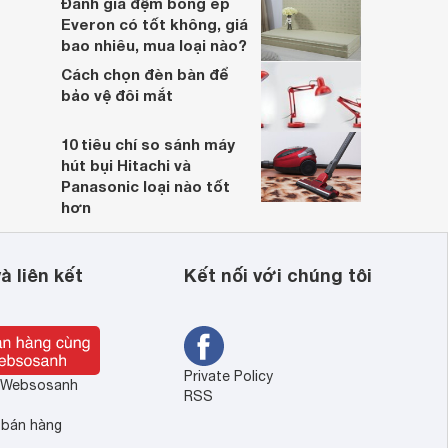
Đánh giá đệm bông ép
Everon có tốt không, giá
bao nhiêu, mua loại nào?
Cách chọn đèn bàn để
bảo vệ đôi mắt
10 tiêu chí so sánh máy
hút bụi Hitachi và
Panasonic loại nào tốt
hơn
à liên kết
Kết nối với chúng tôi
Private Policy
ề Websosanh
RSS
 bán hàng