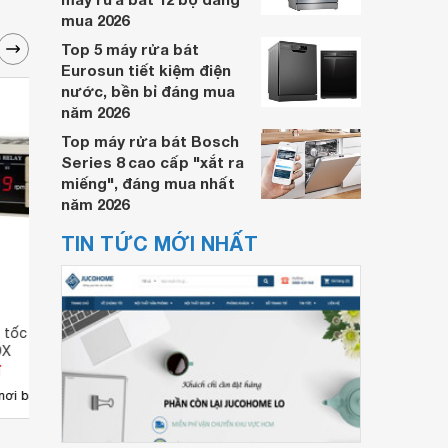
mua 2026
Top 5 máy rửa bát
Eurosun tiết kiệm điện
nước, bền bỉ đáng mua
năm 2026
Top máy rửa bát Bosch
Series 8 cao cấp "xắt ra
miếng", đáng mua nhất
năm 2026
TIN TỨC MỚI NHẤT
 tốc độ Autonics
Đồng hồ đo tốc độ Autonics
Đồng 
DX
M4W2P-T-1
M4W-
đ
Giá từ 0 đ
Giá 
nơi bán
Chưa có nơi bán
Ch