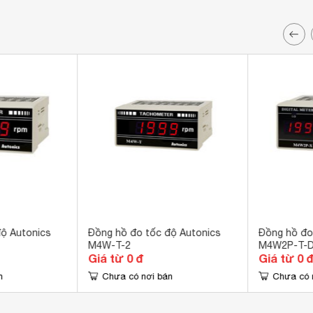
ộ Autonics
Đồng hồ đo tốc độ Autonics
Đồng hồ đo
M4W-T-2
M4W2P-T-
Giá từ 0 đ
Giá từ 0 
n
Chưa có nơi bán
Chưa có 