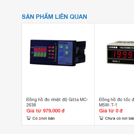
SẢN PHẨM LIÊN QUAN
onics
Đồng hồ đo nhiệt độ Gitta MC-
Đồng hồ đo tốc đ
2638
M5W-T-1
Giá từ 979.000 đ
Giá từ 0 đ
3
Có
nơi bán
Chưa có nơi bá