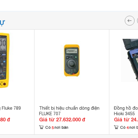
TỰ
 Fluke 789
Thiết bị hiệu chuẩn dòng điện
Đồng hồ đo 
FLUKE 707
Hioki 3455
680 đ
Giá từ 27.632.000 đ
Giá từ 24
5
4
Có
nơi bán
Có
nơi 