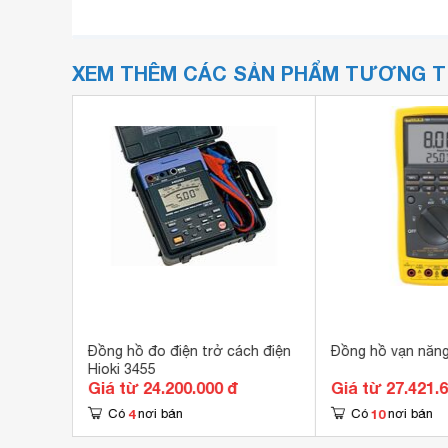
XEM THÊM CÁC SẢN PHẨM TƯƠNG 
g điện
Đồng hồ đo điện trở cách điện
Đồng hồ vạn năng
Hioki 3455
Giá từ 24.200.000 đ
Giá từ 27.421.
4
10
Có
nơi bán
Có
nơi bán