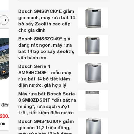
cân nhắc cho các gia đình Việt, nhất là
trong bối cảnh giá bán đang được điều
Bosch SMS8YCI01E giảm
chỉnh giảm sâu.
giá mạnh, máy rửa bát 14
bộ sấy Zeolith cao cấp
cho gia đình
Bosch SMS6ZCI49E giá
đang rất ngon, máy rửa
bát 14 bộ có sấy Zeolith,
vận hành êm
Bosch Serie 4
SMS4HCI48E - mẫu máy
rửa bát 14 bộ tiết kiệm
điện nước, giá hợp lý
Máy rửa bát Bosch Serie
8 SMI8ZDS81T “đắt xắt ra
điện trở cách điện
Đồng hồ vạn năng Fluke 789
Thiết
miếng”, rửa sạch vượt
FLUK
trội, tiết kiệm điện nước
.200.000 đ
Giá từ 27.421.680 đ
Giá 
Bosch SMS46GI01P giảm
10
bán
Có
nơi bán
Có
giá còn 11,2 triệu đồng,
máy rửa bát 12 bộ đáng