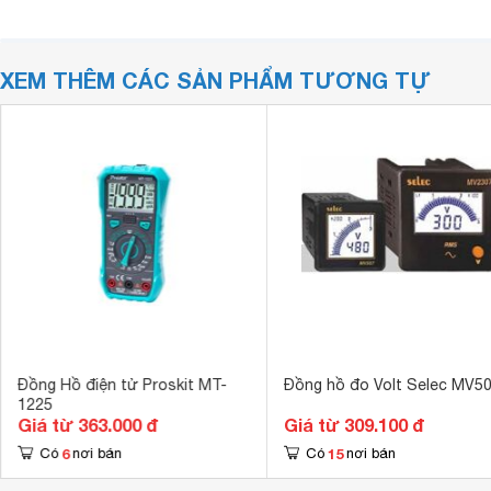
XEM THÊM CÁC SẢN PHẨM TƯƠNG TỰ
Đồng Hồ điện tử Proskit MT-
Đồng hồ đo Volt Selec MV5
1225
Giá từ 363.000 đ
Giá từ 309.100 đ
6
15
Có
nơi bán
Có
nơi bán