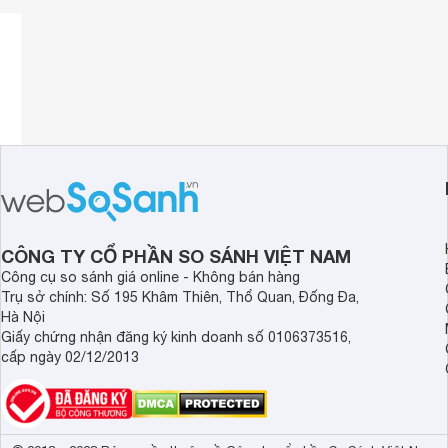
CÔNG TY CỔ PHẦN SO SÁNH VIỆT NAM
Công cụ so sánh giá online - Không bán hàng
Tùy chỉnh thiết kế
Trụ sở chính: Số 195 Khâm Thiên, Thổ Quan, Đống Đa,
Hà Nội
Micrô có nhiều hình dạng và kích thước
Giấy chứng nhận đăng ký kinh doanh số 0106373516,
khác nhau, mỗi loại yêu cầu mức độ đàn
cấp ngày 02/12/2013
hồi của hệ thống treo riêng. Elgato Wave
Shock Mount có thể điều chỉnh chính xác
cho các loại micrô Elgato Wave.