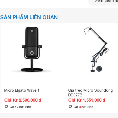
Xem thêm nộ
rung gây ra tiếng ồn tần số thấp.
SẢN PHẨM LIÊN QUAN
Chất lượng 
Micro Elgato Wave 1
Giá treo Micro Soundking
Khung thép vững
DD077B
được va đập tro
Giá từ 2.596.000 đ
Giá từ 1.551.000 đ
phép bạn tự tin
17
4
Có
nơi bán
Có
nơi bán
tính linh hoạt 
tương thích với