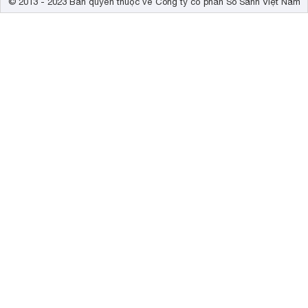
© 2013 - 2023 Bản quyền thuộc về Công ty cổ phần So Sánh Việt Nam
Thu gọn
Nhận xét và Đánh giá
5/5