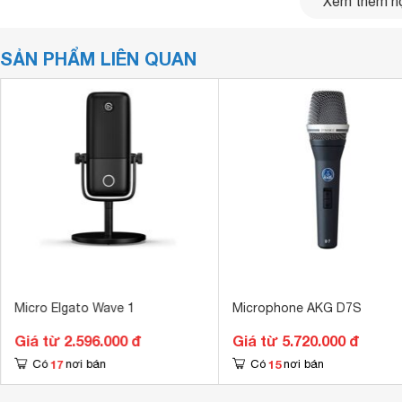
Xem thêm nộ
SẢN PHẨM LIÊN QUAN
Nấng tầm chất lượng âm thanh của bạn
Bạn đã sẵn sàng mang giọng hát của mình tới những âm v
cho streaming cho mình và một bộ Mixer để trộn các nguồn
toàn diện dành cho bạn
Micro Elgato Wave 1
Microphone AKG D7S
Giá từ 2.596.000 đ
Giá từ 5.720.000 đ
17
15
Có
nơi bán
Có
nơi bán