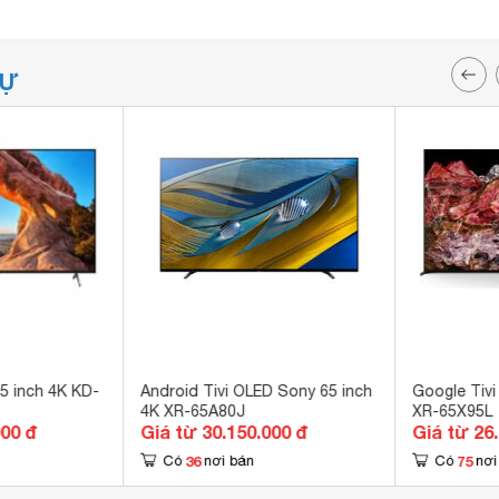
TỰ
5 inch 4K KD-
Android Tivi OLED Sony 65 inch
Google Tivi
4K XR-65A80J
XR-65X95L
000 đ
Giá từ 30.150.000 đ
Giá từ 26
36
75
Có
nơi bán
Có
nơi