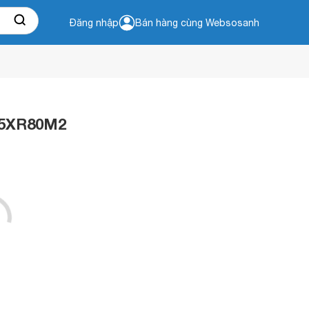
Đăng nhập
Bán hàng cùng Websosanh
-55XR80M2