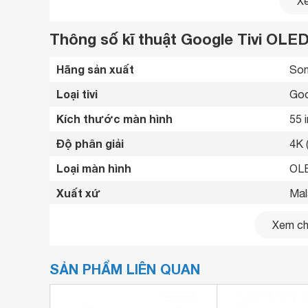
Xe
Thông số kĩ thuật Google Tivi OLE
Hãng sản xuất
Son
Loại tivi
Goo
Kích thước màn hình
55 
Độ phân giải
4K 
Loại màn hình
OL
Xuất xứ
Mal
Năm ra mắt
202
Xem chi
Bluetooth
Blu
SẢN PHẨM LIÊN QUAN
Kết nối internet
Cổn
Cổng HDMI
4 c