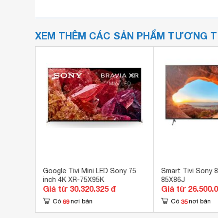
XEM THÊM CÁC SẢN PHẨM TƯƠNG 
h 4K KD-
Google Tivi Mini LED Sony 75
Smart Tivi Sony 8
inch 4K XR-75X95K
85X86J
Giá từ 30.320.325 đ
Giá từ 26.500.
69
35
Có
nơi bán
Có
nơi bán