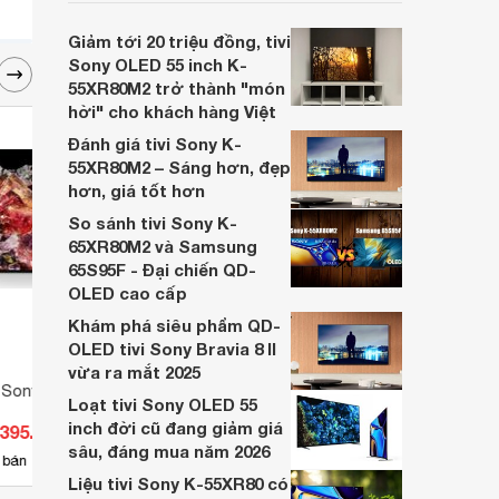
Việt Nam. Do đó, nếu như khách hàng
đang cần mua tivi Sony đời mới nhất hiện
Giảm tới 20 triệu đồng, tivi
nay thì dưới đây là model cho khách hàng
Sony OLED 55 inch K-
lựa chọn.
55XR80M2 trở thành "món
hời" cho khách hàng Việt
Đánh giá tivi Sony K-
55XR80M2 – Sáng hơn, đẹp
hơn, giá tốt hơn
So sánh tivi Sony K-
65XR80M2 và Samsung
65S95F - Đại chiến QD-
OLED cao cấp
Khám phá siêu phẩm QD-
OLED tivi Sony Bravia 8 II
vừa ra mắt 2025
 Sony 4K 65 inch
Android Tivi OLED Sony 55 inch
Tivi 
Loạt tivi Sony OLED 55
4K XR-55A90J
75X8
inch đời cũ đang giảm giá
.395.750 đ
Giá từ 25.990.000 đ
Giá 
sâu, đáng mua năm 2026
38
 bán
Có
nơi bán
Có
Liệu tivi Sony K-55XR80 có