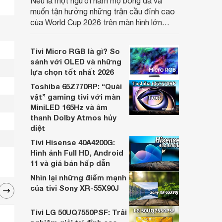
Nếu là một người hâm mộ bóng đá và
muốn tận hưởng những trận cầu đỉnh cao
của World Cup 2026 trên màn hình lớn
thay vì chỉ xem trên điện thoại hay laptop,
thì các mẫu máy chiếu mini hỗ trợ kết nối
Tivi Micro RGB là gì? So
với điện thoại sẽ là lựa chọn rất đáng cân
sánh với OLED và những
nhắc.
lựa chọn tốt nhất 2026
Toshiba 65Z770RP: “Quái
vật” gaming tivi với màn
MiniLED 165Hz và âm
thanh Dolby Atmos hủy
diệt
Tivi Hisense 40A4200G:
Hình ảnh Full HD, Android
11 và giá bán hấp dẫn
Nhìn lại những điểm mạnh
của tivi Sony XR-55X90J
Tivi LG 50UQ7550PSF: Trải