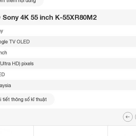
m thêm nội dung
D Sony 4K 55 inch K-55XR80M2
y 
gle TV OLED 
inch
(Ultra HD) pixels
ED 
aysia 
5 
 tiết thông số kĩ thuật
etooth 5.3 
g LAN, Wifi 
ổng 