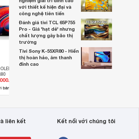
nghiệm giải trí đỉnh cao
với thiết kế hiện đại và
công nghệ tiên tiến
Đánh giá tivi TCL 65P755
Pro - Giá 'hạt dẻ' nhưng
chất lượng gây bão thị
trường
Tivi Sony K-55XR80 - Hiển
thị hoàn hảo, âm thanh
đỉnh cao
i OLED Sony 4K 65
Google Tivi OLED Sony 4K 65
Googl
R80
inch 65A80L
inch 
.000.000 đ
Giá từ 31.100.000 đ
Giá 
112
i bán
Có
nơi bán
Có
 
à liên kết
Kết nối với chúng tôi