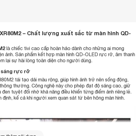
5XR80M2 – Chất lượng xuất sắc từ màn hình QD-
M2
là chiếc tivi cao cấp hoàn hảo dành cho những ai mong
g điện ảnh. Sản phẩm kết hợp màn hình QD-OLED rực rỡ, âm thanh
 lại sự hài lòng toàn diện cho người dùng.
 sáng rực rỡ
0M2 tái tạo dải màu rộng, giúp hình ảnh trở nên sống động,
hông thường. Công nghệ này cho phép đạt độ sáng cao, giữ
 đen tuyệt đối nhờ khả năng điều khiển từng điểm ảnh riêng lẻ.
ổn định, kể cả khi người xem quan sát từ bên hông màn hình.