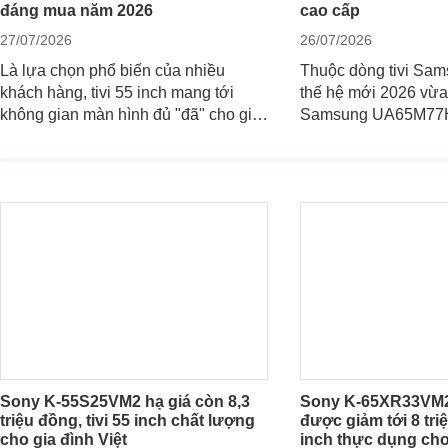
đáng mua năm 2026
cao cấp
27/07/2026
26/07/2026
Là lựa chọn phổ biến của nhiều
Thuộc dòng tivi Sa
khách hàng, tivi 55 inch mang tới
thế hệ mới 2026 vừa 
không gian màn hình đủ "đã" cho giải
Samsung UA65M77HA
trí, tuy nhiên việc lựa chọn cũng cần
trang
hợp với với không gian sử dụng. Vậy
tivi 55 inch kích thước dài rộng bao
nhiêu cm và dùng cho phòng bao
nhiêu m2?
Sony K-55S25VM2 hạ giá còn 8,3
Sony K-65XR33VM2 
triệu đồng, tivi 55 inch chất lượng
được giảm tới 8 tri
cho gia đình Việt
inch thực dụng cho