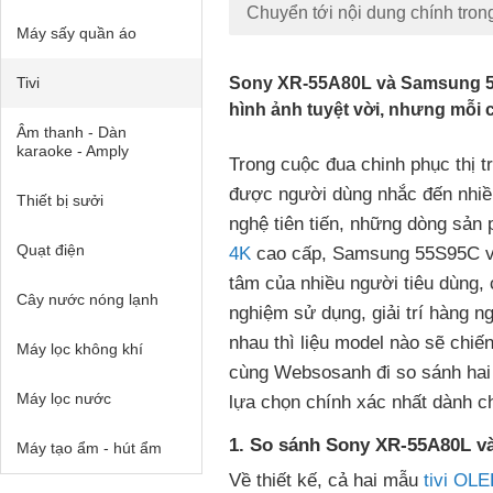
Chuyển tới nội dung chính tron
Máy sấy quần áo
Tivi
Sony XR-55A80L và Samsung 55
hình ảnh tuyệt vời, nhưng mỗi c
Âm thanh - Dàn
karaoke - Amply
Trong cuộc đua chinh phục thị t
được người dùng nhắc đến nhiề
Thiết bị sưởi
nghệ tiên tiến, những dòng sản
Quạt điện
4K
cao cấp, Samsung 55S95C 
tâm của nhiều người tiêu dùng, c
Cây nước nóng lạnh
nghiệm sử dụng, giải trí hàng ng
nhau thì liệu model nào sẽ chiế
Máy lọc không khí
cùng Websosanh đi so sánh hai 
Máy lọc nước
lựa chọn chính xác nhất dành c
1. So sánh Sony XR-55A80L và
Máy tạo ẩm - hút ẩm
Về thiết kế, cả hai mẫu
tivi OL