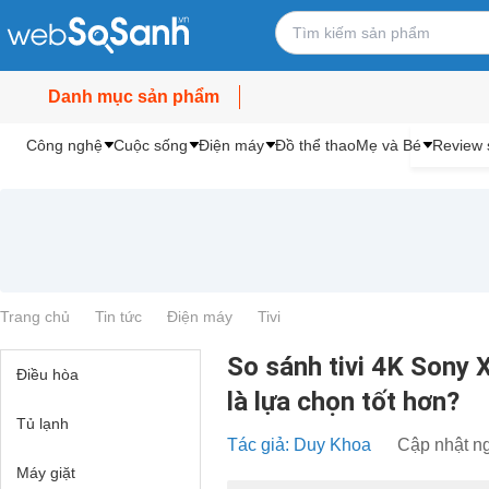
Danh mục sản phẩm
Công nghệ
Cuộc sống
Điện máy
Đồ thể thao
Mẹ và Bé
Review 
Trang chủ
Tin tức
Điện máy
Tivi
So sánh tivi 4K Son
Điều hòa
là lựa chọn tốt hơn?
Tủ lạnh
Tác giả: Duy Khoa
Cập nhật ng
Máy giặt