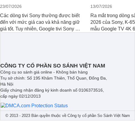
23/07/2026
13/07/2026
Các dòng tivi Sony thường được biết
Ra mắt trong dòng 
đến với mức giá cao và khả năng giữ
2026 của Sony, K-
giá tốt. Tuy nhiên, Google tivi Sony 55
mẫu Google TV 4K 6
inch K-55S25VM2 lại là một trường
trang bị bộ xử lý XR
hợp đáng chú ý khi có mức giá dễ
tảng Google TV cùn
tiếp cận hơn dù mới ra mắt trong năm
nghệ hỗ trợ nâng ca
2025.
hình ảnh và âm than
CÔNG TY CỔ PHẦN SO SÁNH VIỆT NAM
Công cụ so sánh giá online - Không bán hàng
Trụ sở chính: Số 195 Khâm Thiên, Thổ Quan, Đống Đa,
Hà Nội
Giấy chứng nhận đăng ký kinh doanh số 0106373516,
cấp ngày 02/12/2013
© 2013 - 2023 Bản quyền thuộc về Công ty cổ phần So Sánh Việt Nam