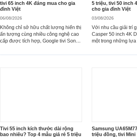
tivi 65 inch 4K đáng mua cho gia
5 triệu, tivi 50 inc
đình Việt
cho gia đình Việt
06/08/2026
03/08/2026
Không chỉ sở hữu chất lượng hiển thị
Với nhu cầu giải trí g
ấn tượng cùng nhiều công nghệ cao
Casper 50 inch 4K 
cấp được tích hợp, Google tivi Sony
một trong những lựa
4K 65 inch K-65S20M2 hiện còn
trong phân khúc nhờ
đang được nhiều cửa hàng điện máy
cùng mức giá đang 
giảm giá sâu.
thống bán lẻ điều c
hấp dẫn.
Tivi 55 inch kích thước dài rộng
Samsung UA65M77H
bao nhiêu? Top 4 mẫu giá rẻ 5 triệu
triệu đồng, tivi Min