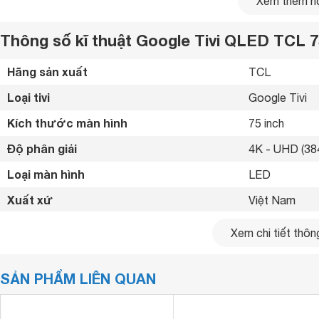
Xem thêm nộ
Thông số kĩ thuật Google Tivi QLED TCL 7
Hãng sản xuất
TCL 
Loại tivi
Google Tivi 
Kích thước màn hình
75 inch
Độ phân giải
4K - UHD (384
Loại màn hình
LED 
Xuất xứ
Việt Nam 
Năm ra mắt
2023 
Xem chi tiết thông
Bluetooth
Có 
- HDR 2000 nits hoạt động mạnh mẽ, mang lại cường độ sán
SẢN PHẨM LIÊN QUAN
Kết nối internet
Cổng LAN, Wif
tốt hơn giữa các vùng sáng và tối.
Cổng HDMI
4 cổng 
- HDR10+ và HLG là hai định dạng HDR tiêu biểu, chúng cùn