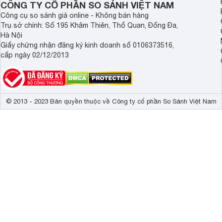
Vision IQGam
CÔNG TY CỔ PHẦN SO SÁNH VIỆT NAM
Công nghệ hình ảnh
Tăng cường c
Công cụ so sánh giá online - Không bán hàng
thị màu rực r
Trụ sở chính: Số 195 Khâm Thiên, Thổ Quan, Đống Đa,
Hà Nội
Bộ xử lý
Bộ xử lý AiPQ
Giấy chứng nhận đăng ký kinh doanh số 0106373516,
cấp ngày 02/12/2013
Tần số quét thực
120 Hz 
Công nghệ âm thanh
Dolby Atmos,
Tổng công suất loa
60W 
© 2013 - 2023 Bản quyền thuộc về Công ty cổ phần So Sánh Việt Nam
Số lượng loa
3 
Kích thước có chân, đặt bàn
167 x 99.5 x 
Trọng lượng có chân
36.8 kg
Kích thước không chân, treo tường
167 x 95.3 x 
Trọng lượng không có chân
33.8 kg