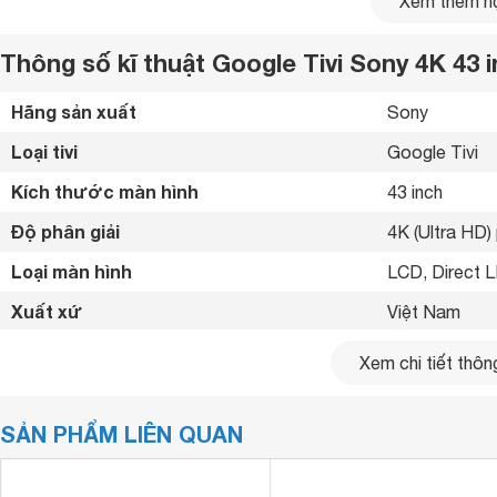
Xem thêm nộ
Thông số kĩ thuật Google Tivi Sony 4K 43
Hãng sản xuất
Sony 
Loại tivi
Google Tivi 
Kích thước màn hình
43 inch
Độ phân giải
4K (Ultra HD) 
Loại màn hình
LCD, Direct 
Xuất xứ
Việt Nam 
Năm ra mắt
2025 
Xem chi tiết thông
Bluetooth
Bluetooth 5.3
SẢN PHẨM LIÊN QUAN
Kết nối internet
Cổng LAN, Wif
Cổng HDMI
Công nghệ 4K X-Reality PRO – Nâng cấp nội dung sắc
4 cổng 