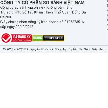
Hỗ trợ hàng l
CÔNG TY CỔ PHẦN SO SÁNH VIỆT NAM
Ứng dụng Ec
Công cụ so sánh giá online - Không bán hàng
Trụ sở chính: Số 195 Khâm Thiên, Thổ Quan, Đống Đa,
Màn hình công
Hà Nội
Bộ xử lý 4K P
Giấy chứng nhận đăng ký kinh doanh số 0106373516,
mọi khung hình.
cấp ngày 02/12/2013
Độ phân giải 4K
Công nghệ hình ảnh
Công nghệ Liv
Công nghệ 4K 
Công nghệ chu
cảnh nhanh

© 2013 - 2023 Bản quyền thuộc về Công ty cổ phần So Sánh Việt Nam
Hỗ trợ HDR1
Bộ xử lý
Bộ xử lý 4K P
Tần số quét thực
60 Hz 
Công nghệ loa
mẽ

Hỗ trợ Dolby 
Công nghệ âm thanh
chuẩn rạp phim 
Hỗ trợ công n
Force Front S