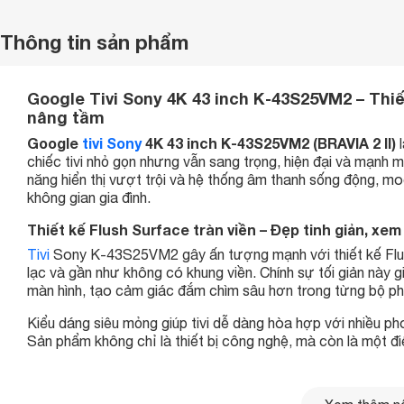
Thông tin sản phẩm
Google Tivi Sony 4K 43 inch K-43S25VM2 – Thiết 
nâng tầm
Google
tivi Sony
4K 43 inch K-43S25VM2 (BRAVIA 2 II)
l
chiếc tivi nhỏ gọn nhưng vẫn sang trọng, hiện đại và mạnh m
năng hiển thị vượt trội và hệ thống âm thanh sống động, mod
không gian gia đình.
Thiết kế Flush Surface tràn viền – Đẹp tinh giản, x
Tivi
Sony K-43S25VM2 gây ấn tượng mạnh với thiết kế Flush S
lạc và gần như không có khung viền. Chính sự tối giản này 
màn hình, tạo cảm giác đắm chìm sâu hơn trong từng bộ phi
Kiểu dáng siêu mỏng giúp tivi dễ dàng hòa hợp với nhiều pho
Sản phẩm không chỉ là thiết bị công nghệ, mà còn là một 