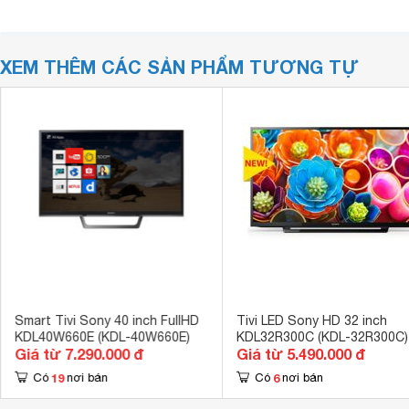
XEM THÊM CÁC SẢN PHẨM TƯƠNG TỰ
Smart Tivi Sony 40 inch FullHD
Tivi LED Sony HD 32 inch
KDL40W660E (KDL-40W660E)
KDL32R300C (KDL-32R300C)
Giá từ 7.290.000 đ
Giá từ 5.490.000 đ
19
6
Có
nơi bán
Có
nơi bán