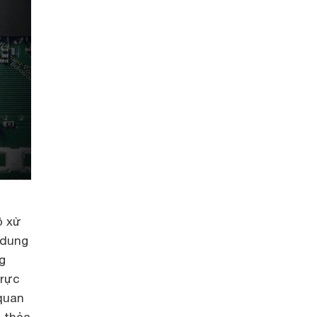
ộ xử
 dung
g
trực
quan
n thỏa