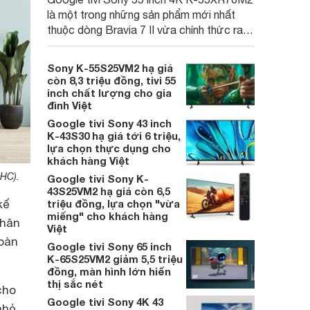
là một trong những sản phẩm mới nhất
thuộc dòng Bravia 7 II vừa chính thức ra
mắt tại thị trường Việt Nam. Không chỉ là
mẫu tivi thế hệ 2026, sản phẩm còn gây
Sony K-55S25VM2 hạ giá
chú ý khi được trang bị công nghệ màn
còn 8,3 triệu đồng, tivi 55
hình RGB hoàn toàn mới
inch chất lượng cho gia
đình Việt
Google tivi Sony 43 inch
K-43S30 hạ giá tới 6 triệu,
lựa chọn thực dụng cho
khách hàng Việt
 HC).
Google tivi Sony K-
43S25VM2 hạ giá còn 6,5
triệu đồng, lựa chọn "vừa
kế
miếng" cho khách hàng
chân
Việt
toàn
Google tivi Sony 65 inch
K-65S25VM2 giảm 5,5 triệu
đồng, màn hình lớn hiển
thị sắc nét
cho
Google tivi Sony 4K 43
nhỏ