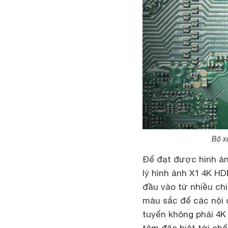
Bộ x
Để đạt được hình ản
lý hình ảnh X1 4K HD
đầu vào từ nhiều chi
màu sắc để các nội 
tuyến không phải 4K
tâm đặc biệt tới ch