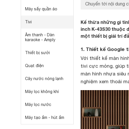
Chuyển tới nội dung c
Máy sấy quần áo
Kế thừa những gì tin
Tivi
inch K-43S30 thuộc 
Âm thanh - Dàn
một thiết bị giải trí
karaoke - Amply
1. Thiết kế Google t
Thiết bị sưởi
Với thiết kế màn hìn
tivi cực mỏng, giúp t
Quạt điện
màn hình nhựa siêu 
Cây nước nóng lạnh
nghiệm xem thoải má
Máy lọc không khí
Máy lọc nước
Máy tạo ẩm - hút ẩm