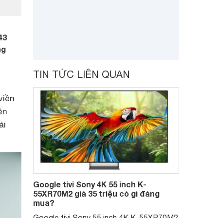
43
ng
TIN TỨC LIÊN QUAN
viền
ền
ải
Google tivi Sony 4K 55 inch K-
55XR70M2 giá 35 triệu có gì đáng
mua?
Google tivi Sony 55 inch 4K K-55XR70M2