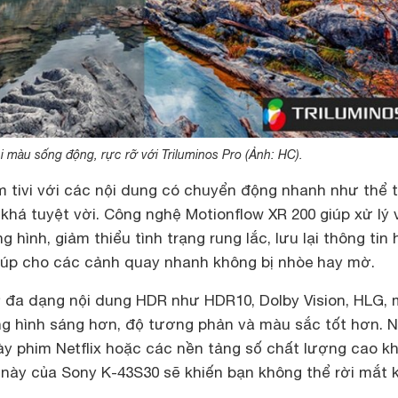
i màu sống động, rực rỡ với Triluminos Pro (Ảnh: HC).
m tivi với các nội dung có chuyển động nhanh như thể 
há tuyệt vời. Công nghệ Motionflow XR 200 giúp xử lý 
 hình, giảm thiểu tình trạng rung lắc, lưu lại thông tin 
giúp cho các cảnh quay nhanh không bị nhòe hay mờ.
rợ đa dạng nội dung HDR như HDR10, Dolby Vision, HLG,
g hình sáng hơn, độ tương phản và màu sắc tốt hơn. 
y phim Netflix hoặc các nền tảng số chất lượng cao kh
này của Sony K-43S30 sẽ khiến bạn không thể rời mắt 