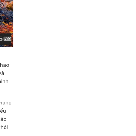
thao
và
hình
 mang
Nếu
ác,
khỏi