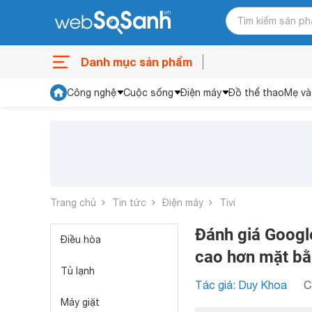
Danh mục sản phẩm
Công nghệ
Cuộc sống
Điện máy
Đồ thể thao
Mẹ và
Trang chủ
Tin tức
Điện máy
Tivi
Đánh giá Google
Điều hòa
cao hơn mặt bằn
Tủ lạnh
Tác giả: Duy Khoa
C
Máy giặt