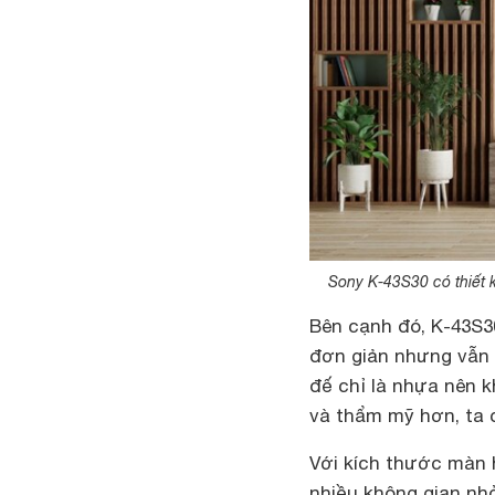
Sony K-43S30 có thiết k
Bên cạnh đó, K-43S3
đơn giản nhưng vẫn 
đế chỉ là nhựa nên k
và thẩm mỹ hơn, ta c
Với kích thước màn 
nhiều không gian nhỏ