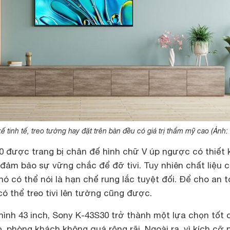
ế tinh tế, treo tường hay đặt trên bàn đều có giá trị thẩm mỹ cao (Ảnh:
0 được trang bị chân đế hình chữ V úp ngược có thiết 
đảm bảo sự vững chắc để đỡ tivi. Tuy nhiên chất liệu 
hó có thể nói là hạn chế rung lắc tuyệt đối. Để cho an 
ó thể treo tivi lên tường cũng được.
hình 43 inch, Sony K-43S30 trở thành một lựa chọn tốt 
, phòng khách không quá rộng rãi. Ngoài ra, vì kích cỡ 