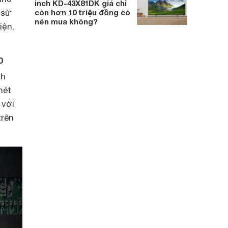
inch KD-43X81DK giá chỉ
còn hơn 10 triệu đồng có
 sử
nên mua không?
iện,
0
nh
nét
 với
trên