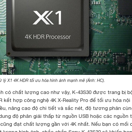
ử lý X1 4K HDR tối ưu hóa hình ảnh mạnh mẽ (Ảnh: HC).
h có chất lượng cao như vậy, K-43S30 được trang bị b
R kết hợp công nghệ 4K X-Reality Pro để tối ưu hóa nội
ều, nâng cao độ chi tiết và sắc nét, độ tương phản cùn
dung độ phân giải thấp từ nguồn USB hoặc các nguồn 
 cũng đạt chất lượng gần với 4K nhất. Nếu bạn có mối 
ất lượng hình ảnh, chắc chắn Sony K-43S30 sẽ khiến bạ