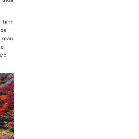
ị hình
nos
am màu
ác
hực