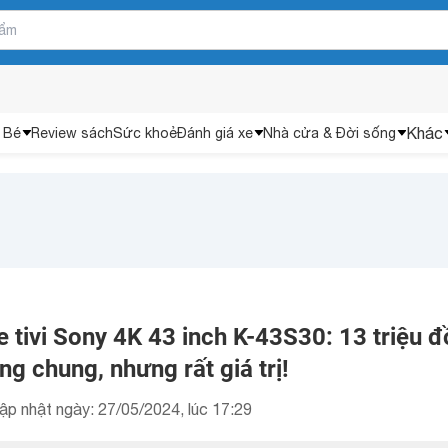
Khác
 Bé
Review sách
Sức khoẻ
Đánh giá xe
Nhà cửa & Đời sống
 tivi Sony 4K 43 inch K-43S30: 13 triệu 
g chung, nhưng rất giá trị!
ập nhật ngày: 27/05/2024, lúc 17:29